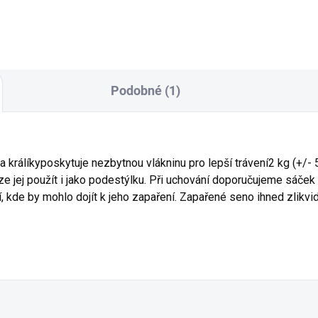
Podobné (1)
 králíkyposkytuje nezbytnou vlákninu pro lepší trávení2 kg (+/
ej použít i jako podestýlku. Při uchování doporučujeme sáček 
í, kde by mohlo dojít k jeho zapaření. Zapařené seno ihned zlikvi