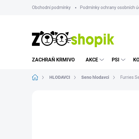
Přejít
Obchodní podmínky
Podmínky ochrany osobních ú
na
obsah
ZACHRAŇ KRMIVO
AKCE
PSI
K
Domů
HLODAVCI
Seno hlodavci
Furries 
Neohodnoceno
Podrobnosti hodn