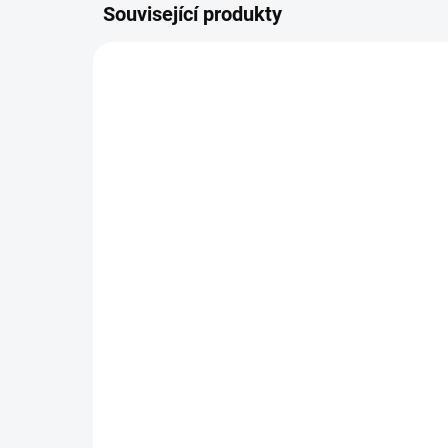
Související produkty
106950
SKLADEM DO 24 HOD
(9 KS)
N&D OCEAN CAT Adult
WO
Herring & Orange 10kg
sus
2 636 Kč
58
Do košíku