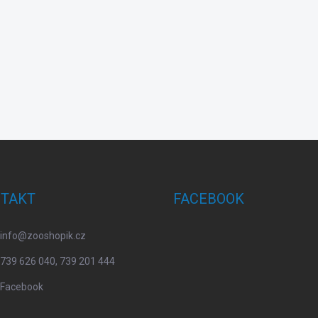
TAKT
FACEBOOK
info
@
zooshopik.cz
739 626 040, 739 201 444
Facebook