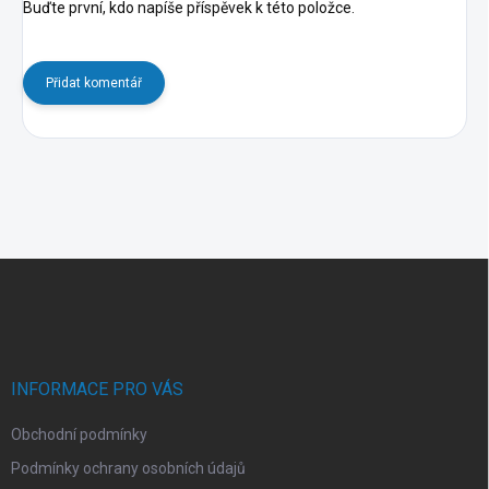
Buďte první, kdo napíše příspěvek k této položce.
Přidat komentář
Z
á
p
a
t
í
INFORMACE PRO VÁS
Obchodní podmínky
Podmínky ochrany osobních údajů