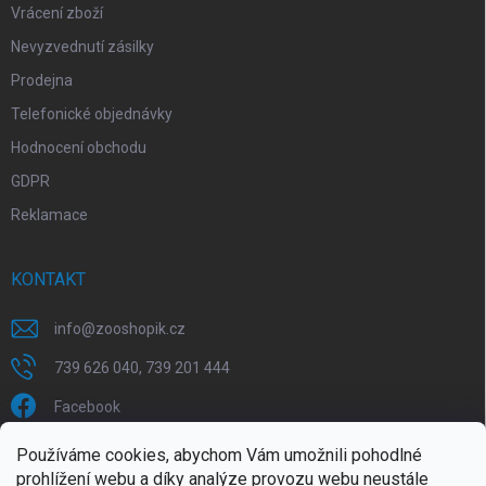
Vrácení zboží
Nevyzvednutí zásilky
Prodejna
Telefonické objednávky
Hodnocení obchodu
GDPR
Reklamace
KONTAKT
info
@
zooshopik.cz
739 626 040, 739 201 444
Facebook
Používáme cookies, abychom Vám umožnili pohodlné
FACEBOOK
prohlížení webu a díky analýze provozu webu neustále