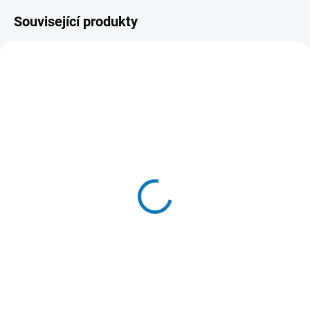
Související produkty
SKLADEM DO 24 HOD
SKLADEM V E-SHOPU
(9 KS)
(>20 KS)
N&D OCEAN CAT Adult
Churu Cat Tuna Fillet in
Herring & Orange 10kg
Calamari Flavoured
Broth 15g
2 636 Kč
48 Kč
Do košíku
Do košíku