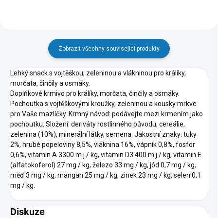
Zobrazit všechny související produkty
Lehký snack s vojtěškou, zeleninou a vlákninou pro králíky,
morčata, činčily a osmáky.
Doplňkové krmivo pro králíky, morčata, činčily a osmáky.
Pochoutka s vojtěškovými kroužky, zeleninou a kousky mrkve
pro Vaše mazlíčky. Krmný návod: podávejte mezi krmením jako
pochoutku. Složení: deriváty rostlinného původu, cereálie,
zelenina (10%), minerální látky, semena. Jakostní znaky: tuky
2%, hrubé popeloviny 8,5%, vláknina 16%, vápník 0,8%, fosfor
0,6%, vitamin A 3300 m.j./ kg, vitamin D3 400 m.j./ kg, vitamin E
(alfatokoferol) 27 mg / kg, železo 33 mg / kg, jód 0,7 mg / kg,
měď 3 mg / kg, mangan 25 mg / kg, zinek 23 mg / kg, selen 0,1
mg / kg.
Diskuze