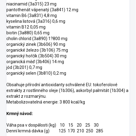
niacinamid (3a315) 23 mg
pantothenát vápenatý (3a841) 12 mg
vitamin B6 (3a831) 4,8 mg
kyselina listová (3a316) 0,6 mg
vitamin B12 0,05 mg
biotin (3a880) 0,65 mg
cholin chlorid (3a890) 1?800 mg
organický zinek (3b606) 90 mg
organické železo (3b106) 75 mg
organický hořčík (3b504) 30 mg
organická měď (3b406) 14 mg
jód (3b201) 0,7 mg
organický selen (3b810) 0,2 mg
Obsahuje přírodní antioxidanty schválené EU: tokoferolové
extrakty z rostlinného oleje (1b306), askorbyl palmitát (1b304) a
extrakt z rozmarýnu.
Metabolizovatelná energie: 3 800 kcal/kg
Krmný návod:
Váha psa v dospělosti (kg) 10 15 20 25 30
Denní krmná dávka (g) 125 170 210 250 285