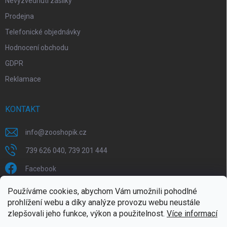
Nevyzvednutí zásilky
Prodejna
Telefonické objednávky
Hodnocení obchodu
GDPR
Reklamace
KONTAKT
info
@
zooshopik.cz
739 626 040, 739 201 444
Facebook
Používáme cookies, abychom Vám umožnili pohodlné
FACEBOOK
prohlížení webu a díky analýze provozu webu neustále
zlepšovali jeho funkce, výkon a použitelnost.
Více informací