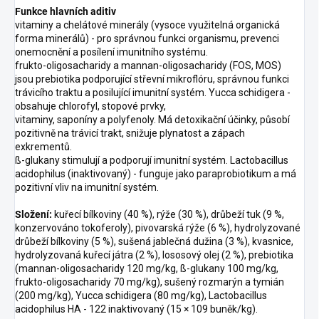
Funkce hlavních aditiv
vitaminy a chelátové minerály (vysoce využitelná organická
forma minerálů) - pro správnou funkci organismu, prevenci
onemocnění a posílení imunitního systému.
frukto-oligosacharidy a mannan-oligosacharidy (FOS, MOS)
jsou prebiotika podporující střevní mikroflóru, správnou funkci
trávicího traktu a posilující imunitní systém. Yucca schidigera -
obsahuje chlorofyl, stopové prvky,
vitaminy, saponíny a polyfenoly. Má detoxikační účinky, působí
pozitivně na trávicí trakt, snižuje plynatost a zápach
exkrementů.
ß-glukany stimulují a podporují imunitní systém. Lactobacillus
acidophilus (inaktivovaný) - funguje jako paraprobiotikum a má
pozitivní vliv na imunitní systém.
Složení:
kuřecí bílkoviny (40 %), rýže (30 %), drůbeží tuk (9 %,
konzervováno tokoferoly), pivovarská rýže (6 %), hydrolyzované
drůbeží bílkoviny (5 %), sušená jablečná dužina (3 %), kvasnice,
hydrolyzovaná kuřecí játra (2 %), lososový olej (2 %), prebiotika
(mannan-oligosacharidy 120 mg/kg, ß-glukany 100 mg/kg,
frukto-oligosacharidy 70 mg/kg), sušený rozmarýn a tymián
(200 mg/kg), Yucca schidigera (80 mg/kg), Lactobacillus
acidophilus HA - 122 inaktivovaný (15 × 109 buněk/kg).