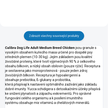
Zobrazit všechny související produkty
Calibra Dog Life Adult Medium Breed Chicken
jsou granule s
vysokým obsahem kuřecího masa určené pro dospělé psy
středních plemen (10-30 kg). Jejím základem jsou kvalitní
živočišné proteiny, které tvoří výjimečných 90 % z celkového
obsahu bílkovin, a nízký obsah obilovin (pouze rýže). Receptura
je sestavena jako monoproteinová - pouze jeden zdroj
živočišných bílkovin. Receptura je hypoalergenní a
obsahuje prebiotika, ß-glukany a probiotika,
která přispívají k nastavení optimálního zažívání jako základu
dobré imunity. Yucca schidigera s detoxikačními účinky přispívá
ke snížení plynatosti a zápachu exkrementů. Pro správné
fungování celého organismu a k posílení imunitního
systému obsahuje mix vitaminů a chelátových minerálů.