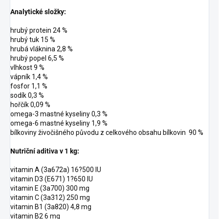
Analytické složky:
hrubý protein 24 %
hrubý tuk 15 %
hrubá vláknina 2,8 %
hrubý popel 6,5 %
vlhkost 9 %
vápník 1,4 %
fosfor 1,1 %
sodík 0,3 %
hořčík 0,09 %
omega-3 mastné kyseliny 0,3 %
omega-6 mastné kyseliny 1,9 %
bílkoviny živočišného původu z celkového obsahu bílkovin 90 %
Nutriční aditiva v 1 kg:
vitamin A (3a672a) 16?500 IU
vitamin D3 (E671) 1?650 IU
vitamin E (3a700) 300 mg
vitamin C (3a312) 250 mg
vitamin B1 (3a820) 4,8 mg
vitamin B2 6 mg