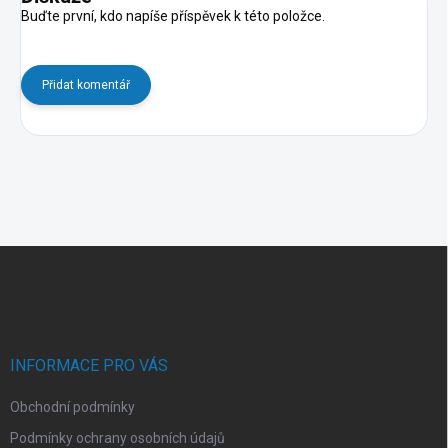
Buďte první, kdo napíše příspěvek k této položce.
Přidat komentář
Z
á
p
a
t
í
INFORMACE PRO VÁS
Obchodní podmínky
Podmínky ochrany osobních údajů