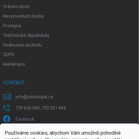
Vrácení zboží
Nevyzvednutí zásilky
Prodejna
Telefonické objednávky
Hodnocení obchodu
GDPR
Reklamace
KONTAKT
info
@
zooshopik.cz
739 626 040, 739 201 444
Facebook
Používáme cookies, abychom Vám umožnili pohodlné
FACEBOOK