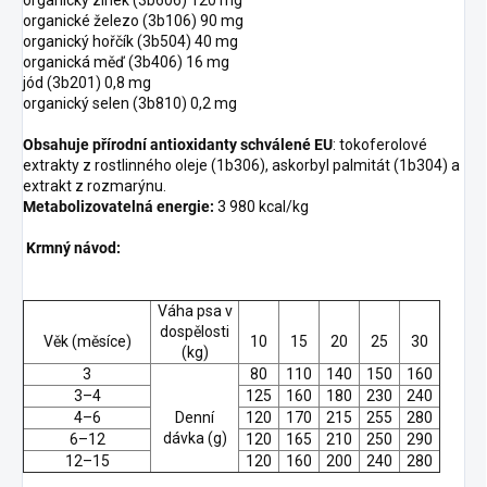
organické železo (3b106) 90 mg
organický hořčík (3b504) 40 mg
organická měď (3b406) 16 mg
jód (3b201) 0,8 mg
organický selen (3b810) 0,2 mg
Obsahuje přírodní antioxidanty schválené EU
: tokoferolové
extrakty z rostlinného oleje (1b306), askorbyl palmitát (1b304) a
extrakt z rozmarýnu.
Metabolizovatelná energie:
3 980 kcal/kg
Krmný návod:
Váha psa v
dospělosti
Věk (měsíce)
10
15
20
25
30
(kg)
3
80
110
140
150
160
3–4
125
160
180
230
240
4–6
Denní
120
170
215
255
280
dávka (g)
6–12
120
165
210
250
290
12–15
120
160
200
240
280