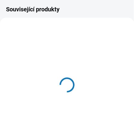
Související produkty
SKLADEM DO 24 HOD
(18 KS)
Calibra Dog Life Adult
Medium Breed Chicken
12kg
1 207 Kč
Do košíku