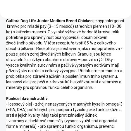
Calibra Dog Life Junior Medium Breed Chicken
je hypoalergenní
krmivo pro mladé psy (3–15 měsíců) středních plemen (10–30
kg) s kuřecím masem. O vysoké výživové hodnotě krmiva tolik
potřebné pro správný růst psa vypovídá i obsah bílkovin
živočišného původu. V této receptuře tvoří 85 % z celkového
obsahu bílkovin. Receptura je sestavena jako monoproteinová -
pouze jeden zdroj živočišných bílkovin. Granule jsou lehce
stravitelné, s nízkým obsahem obilovin – pouze s rýží. Díky
vysoce kvalitním surovinám a pečlivě vybraným aditivům mají
příznivý vliv na růst a celkový vývoj psa. Přidali jsme prebiotika a
probiotika pro zdravé zažívání a posílení imunitního systému,
lososový olej pro péči o zdravou kůži a zářivou srst a vitaminy a
minerály pro správnou funkci celého organismu.
Funkce hlavních aditiv
- lososový olej - zdroj nenasycených mastných kyselin omega-3
(EPA, DHA) potřebných pro podporu fyziologické funkce kůže a
srsti a jejich kvality. Mají také protizánětlivý účinek.
- vitaminy a chelátové minerály (vysoce využitelná organická
forma minerálů) - pro správnou funkci organismu, prevenci