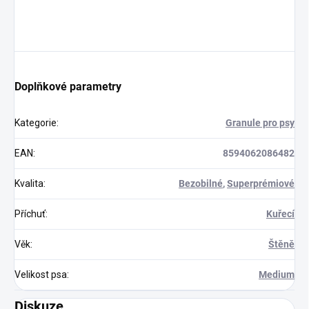
Doplňkové parametry
Kategorie
:
Granule pro psy
EAN
:
8594062086482
Kvalita
:
Bezobilné
,
Superprémiové
Příchuť
:
Kuřecí
Věk
:
Štěně
Velikost psa
:
Medium
Diskuze