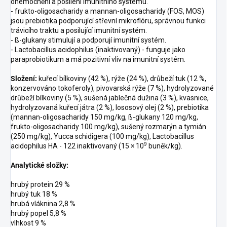
onemocnění a posílení imunitního systému.
- frukto-oligosacharidy a mannan-oligosacharidy (FOS, MOS)
jsou prebiotika podporující střevní mikroflóru, správnou funkci
trávicího traktu a posilující imunitní systém.
- ß-glukany stimulují a podporují imunitní systém.
- Lactobacillus acidophilus (inaktivovaný) - funguje jako
paraprobiotikum a má pozitivní vliv na imunitní systém.
Složení:
kuřecí bílkoviny (42 %), rýže (24 %), drůbeží tuk (12 %,
konzervováno tokoferoly), pivovarská rýže (7 %), hydrolyzované
drůbeží bílkoviny (5 %), sušená jablečná dužina (3 %), kvasnice,
hydrolyzovaná kuřecí játra (2 %), lososový olej (2 %), prebiotika
(mannan-oligosacharidy 150 mg/kg, ß-glukany 120 mg/kg,
frukto-oligosacharidy 100 mg/kg), sušený rozmarýn a tymián
(250 mg/kg), Yucca schidigera (100 mg/kg), Lactobacillus
9
acidophilus HA - 122 inaktivovaný (15 × 10
buněk/kg).
Analytické složky:
hrubý protein 29 %
hrubý tuk 18 %
hrubá vláknina 2,8 %
hrubý popel 5,8 %
vlhkost 9 %