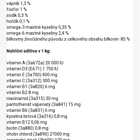
vápník 1,3 %
fosfor 1 %
sodík 0,3 %
hořčík 0,1 %
omega-3 mastné kyseliny 0,35 %
omega-6 mastné kyseliny 2,4 %
bílkoviny živočišného původu z celkového obsahu bílkovin 85 %
Nutriční aditiva v 1 kg:
vitamin A (3a672a) 20 000 IU
vitamin D3 (E671) 1 750 IU
vitamin E (3a700) 400 mg
vitamin C (3a312) 300 mg
vitamin B1 (3a820) 6 mg
vitamin B2 8 mg
niacinamid (3a315) 30 mg
pantothenát vápenatý (3a841) 15 mg
vitamin B6 (3a831) 6 mg
kyselina listová (3a316) 0,8 mg
vitamin B12 0,06 mg
biotin (3a880) 0,8 mg
cholin chlorid (3a890) 2?000 mg
organický zinek (3b606) 120 mg