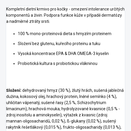
Kompletní dietní krmivo pro kočky - omezení intolerance určitých
komponentů a živin. Podpora funkce kůže v případě dermatózy
a nadměrné ztráty srsti.
100 % mono-proteinová dieta s hmyzím proteinem
Složení bez glutenu, kuřecího proteinu a tuku
Vysoká koncentrace EPA & DHA OMEGA-3 kyselin
Probiotická kultura s probiotickou vlákninou
Složení:
dehydrovaný hmyz (30 %), žlutý hrách, sušená jablečná
dužina, kokosový olej, hrachový protein, lněné semínko (4 %),
uhličitan vápenatý, sušené řasy (2,5 %, Schizochytrium
limacinum), hrachová mouka, hydrolyzované kvasnice (0,5 % -
zdroj inositolu a aminokyselin), výtažek z kvasnic (zdroj
mannan-oligosacharidů, 0,02 %), ß-glukany (0,02 %), sušený
rakytník řešetlákový (0,015 %), frukto-oligosacharidy (0,013 %),