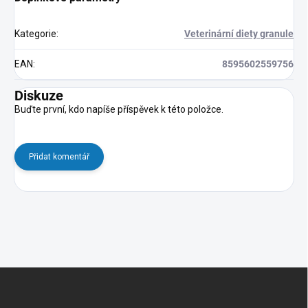
Kategorie
:
Veterinární diety granule
EAN
:
8595602559756
Diskuze
Buďte první, kdo napíše příspěvek k této položce.
Přidat komentář
Z
á
p