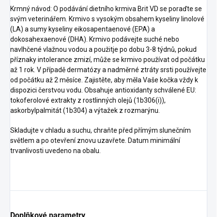
Krmný návod: O podávání dietního krmiva Brit VD se poraďte se
svým veterinářem. Krmivo s vysokým obsahem kyseliny linolové
(LA) a sumy kyseliny eikosapentaenové (EPA) a
dokosahexaenové (DHA). Krmivo podávejte suché nebo
navlhčené vlažnou vodou a použitje po dobu 3-8 týdnů, pokud
příznaky intolerance zmizí, může se krmivo používat od počátku
až 1 rok. V případě dermatózy a nadměrné ztráty srsti používejte
od počátku až 2 měsíce. Zajistěte, aby měla Vaše kočka vždy k
dispozici čerstvou vodu. Obsahuje antioxidanty schválené EU:
tokoferolové extrakty z rostlinných olejů (1b306(i)),
askorbylpalmitát (1b304) a výtažek z rozmarýnu.
Skladujte v chladu a suchu, chraňte před přímým slunečním
světlem a po otevření znovu uzavřete. Datum minimální
trvanlivosti uvedeno na obalu.
Doplňkové parametry