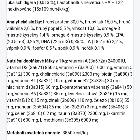
juka schidigera (0,013 %), Lactobacillus helveticus HA – 122
inaktivováno (15x109 buněk/kg).
Analytické složky:
hrubý protein 30,0 %, hrubý tuk 15,0 %, hrubá
vláknina 2,0 %, hrubý popel 5,5 %, vlhkost 10,0 %, omega-3
mastné kyseliny 1,4 %, omega-6 mastné kyseliny 0,9 %, EPA
(20:5 n-3) 0,25 %, DHA (22:6 n-3) 0,35 %, LA (18:2 n-6) 2,2 %,
vápník 0,9 %, fosfor 0,5 %, sodík 0,9 %, hořčík 0,1 %.
Nutriční doplňkové látky v 1 kg:
vitamín A (3a672a) 24000 IU,
vitamín D3 (3a671) 850 IU, vitamín E (3a700) 1000 mg, vitamín C
(3a312) 300 mg, cholinchlorid (3a890) 2300 mg, biotin (3a880) 3
mg, vitamín B1 (3a821) 10 mg, vitamín B2 (3a825i) 30 mg,
niacinamid (3a315) 60 mg, D-pantothenan vápenatý (3a841) 50
mg, vitamín B6 (3a831) 35 mg, kyselina listová (3a316) 15 mg,
vitamín B12 0,15 mg, zinek (3b606) 110 mg, železo (3b106) 55
mg, mangan (3b504) 35 mg, jód (3b201) 3 mg, měď (3b406) 3
mg, selen (3b810) 0,2 mg, taurin (3a370) 2300 mg, L-karnitin
(3a910) 600 mg, L-methionin (3c305) 6000 mg.
Metabolizovatelná energie:
3850 kcal/kg.