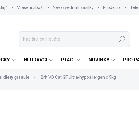
dajů
Vrácení zboží
Nevyzvednutí zásilky
Prodejna
Tele
Hledat
OČKY
HLODAVCI
PTÁCI
NOVINKY
PRO P
í diety granule
Brit VD Cat GF Ultra-hypoallergenic 5kg
ocení
ZNAČKA:
BRIT
1 733 Kč
1 547,32 Kč bez DPH
Měrná
SKLADEM DO 24 HOD
(17 