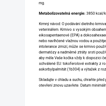
mg.
Metabolizovatelná energie:
3850 kcal/
Krmný návod: O podávání dietního krmiv
veterinářem. Krmivo s vysokým obsahem 
eikosapentaenové (EPA) a dokosahexaen
nebo navlhčené vlažnou vodou a použitje
intolerance zmizí, může se krmivo použív
dermatózy a nadměrné ztráty srsti použív
aby měla Vaše kočka vždy k dispozici če
schválené EU: tokoferolové extrakty z ros
askorbylpalmitát (1b304) a výtažek z ro
Skladujte v chladu a suchu, chraňte pře
otevření znovu uzavřete. Datum minimální