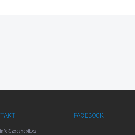
TAKT
FACEBOOK
info
@
zooshopik.cz