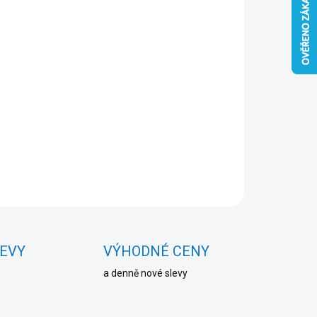
Přidat do košíku
ZEPTAT SE
HLÍDAT
LEVY
VÝHODNÉ CENY
a denně nové slevy