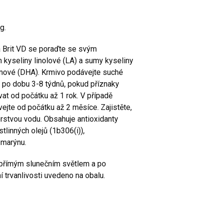
kg.
a Brit VD se poraďte se svým
kyseliny linolové (LA) a sumy kyseliny
ové (DHA). Krmivo podávejte suché
 po dobu 3-8 týdnů, pokud příznaky
at od počátku až 1 rok. V případě
ejte od počátku až 2 měsíce. Zajistěte,
rstvou vodu. Obsahuje antioxidanty
tlinných olejů (1b306(i)),
zmarýnu.
d přímým slunečním světlem a po
 trvanlivosti uvedeno na obalu.