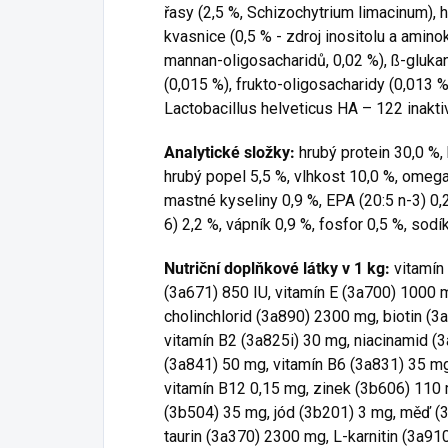
řasy (2,5 %, Schizochytrium limacinum),
kvasnice (0,5 % - zdroj inositolu a amino
mannan-oligosacharidů, 0,02 %), ß-glukan
(0,015 %), frukto-oligosacharidy (0,013 %)
Lactobacillus helveticus HA – 122 inakt
Analytické složky:
hrubý protein 30,0 %, 
hrubý popel 5,5 %, vlhkost 10,0 %, omeg
mastné kyseliny 0,9 %, EPA (20:5 n-3) 0,
6) 2,2 %, vápník 0,9 %, fosfor 0,5 %, sodí
Nutriční doplňkové látky v 1 kg:
vitamín
(3a671) 850 IU, vitamín E (3a700) 1000 
cholinchlorid (3a890) 2300 mg, biotin (3
vitamín B2 (3a825i) 30 mg, niacinamid (
(3a841) 50 mg, vitamín B6 (3a831) 35 mg
vitamín B12 0,15 mg, zinek (3b606) 110
(3b504) 35 mg, jód (3b201) 3 mg, měď (3
taurin (3a370) 2300 mg, L-karnitin (3a9