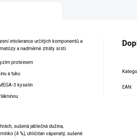
zení intolerance určitých komponentů a
Dop
rmatózy a nadměrné ztráty srsti.
myzím proteinem
Katego
inu a tuku
MEGA-3 kyselin
EAN
:
vlákninou
hrách, sušená jablečná dužina,
mínko (4 %), uhličitan vápenatý, sušené