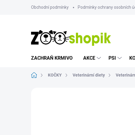
Přejít
Obchodní podmínky
Podmínky ochrany osobních ú
na
obsah
ZACHRAŇ KRMIVO
AKCE
PSI
K
Domů
KOČKY
Veterinární diety
Veterinárn
Neohodnoceno
Podrobnosti hodn