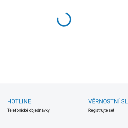
cena:
MOŽNOSTI DORUČENÍ
−
+
DETAILNÍ INFORMACE
HOTLINE
VĚRNOSTNÍ S
Telefonické objednávky
Registrujte se!