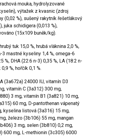
 hrachová mouka, hydrolyzované
kyselin), výtažek z kvasnic (zdroj
y (0,02 %), sušený rakytník řešetlákový
, juka schidigera (0,013 %),
ivováno (15x109 buněk/kg).
hrubý tuk 15,0 %, hrubá vláknina 2,0 %,
a-3 mastné kyseliny 1,4 %, omega-6
25 %, DHA (22:6 n-3) 0,35 %, LA (18:2 n-
k 0,9 %, hořčík 0,1 %.
 A (3a672a) 24000 IU, vitamín D3
mg, vitamín C (3a312) 300 mg,
a880) 3 mg, vitamín B1 (3a821) 10 mg,
3a315) 60 mg, D-pantothenan vápenatý
, kyselina listová (3a316) 15 mg,
 mg, železo (3b106) 55 mg, mangan
b406) 3 mg, selen (3b810) 0,2 mg,
10) 600 mg, L-methionin (3c305) 6000