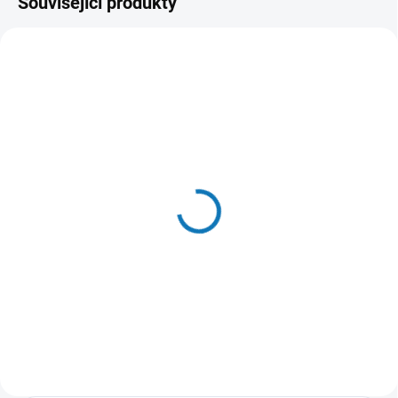
Související produkty
SKLADEM DO TÝDNE
Petkult cat
GOURMANDISE 2 kg
479 Kč
Do košíku