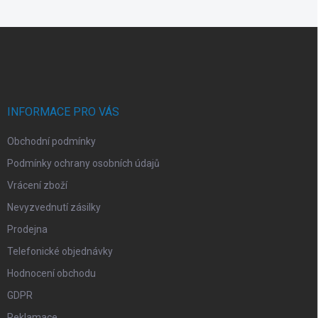
Z
á
p
a
t
í
INFORMACE PRO VÁS
Obchodní podmínky
Podmínky ochrany osobních údajů
Vrácení zboží
Nevyzvednutí zásilky
Prodejna
Telefonické objednávky
Hodnocení obchodu
GDPR
Reklamace