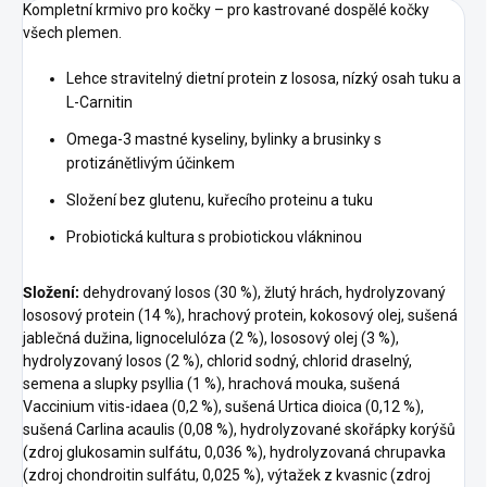
Kompletní krmivo pro kočky – pro kastrované dospělé kočky
všech plemen.
Lehce stravitelný dietní protein z lososa, nízký osah tuku a
L-Carnitin
Omega-3 mastné kyseliny, bylinky a brusinky s
protizánětlivým účinkem
Složení bez glutenu, kuřecího proteinu a tuku
Probiotická kultura s probiotickou vlákninou
Složení:
dehydrovaný losos (30 %), žlutý hrách, hydrolyzovaný
lososový protein (14 %), hrachový protein, kokosový olej, sušená
jablečná dužina, lignocelulóza (2 %), lososový olej (3 %),
hydrolyzovaný losos (2 %), chlorid sodný, chlorid draselný,
semena a slupky psyllia (1 %), hrachová mouka, sušená
Vaccinium vitis-idaea (0,2 %), sušená Urtica dioica (0,12 %),
sušená Carlina acaulis (0,08 %), hydrolyzované skořápky korýšů
(zdroj glukosamin sulfátu, 0,036 %), hydrolyzovaná chrupavka
(zdroj chondroitin sulfátu, 0,025 %), výtažek z kvasnic (zdroj