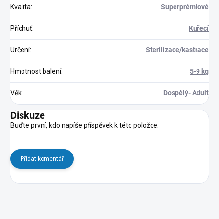
Kvalita
:
Superprémiové
Příchuť
:
Kuřecí
Určení
:
Sterilizace/kastrace
Hmotnost balení
:
5-9 kg
Věk
:
Dospělý- Adult
Diskuze
Buďte první, kdo napíše příspěvek k této položce.
Přidat komentář