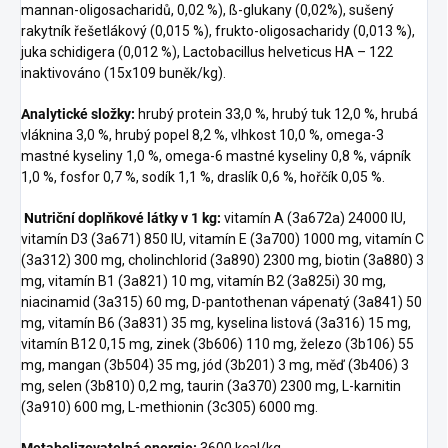
mannan-oligosacharidů, 0,02 %), ß-glukany (0,02%), sušený
rakytník řešetlákový (0,015 %), frukto-oligosacharidy (0,013 %),
juka schidigera (0,012 %), Lactobacillus helveticus HA – 122
inaktivováno (15x109 buněk/kg).
Analytické složky:
hrubý protein 33,0 %, hrubý tuk 12,0 %, hrubá
vláknina 3,0 %, hrubý popel 8,2 %, vlhkost 10,0 %, omega-3
mastné kyseliny 1,0 %, omega-6 mastné kyseliny 0,8 %, vápník
1,0 %, fosfor 0,7 %, sodík 1,1 %, draslík 0,6 %, hořčík 0,05 %.
Nutriční doplňkové látky v 1 kg:
vitamín A (3a672a) 24000 IU,
vitamín D3 (3a671) 850 IU, vitamín E (3a700) 1000 mg, vitamín C
(3a312) 300 mg, cholinchlorid (3a890) 2300 mg, biotin (3a880) 3
mg, vitamín B1 (3a821) 10 mg, vitamín B2 (3a825i) 30 mg,
niacinamid (3a315) 60 mg, D-pantothenan vápenatý (3a841) 50
mg, vitamín B6 (3a831) 35 mg, kyselina listová (3a316) 15 mg,
vitamín B12 0,15 mg, zinek (3b606) 110 mg, železo (3b106) 55
mg, mangan (3b504) 35 mg, jód (3b201) 3 mg, měď (3b406) 3
mg, selen (3b810) 0,2 mg, taurin (3a370) 2300 mg, L-karnitin
(3a910) 600 mg, L-methionin (3c305) 6000 mg.
Metabolizovatelná energie:
3600 kcal/kg.