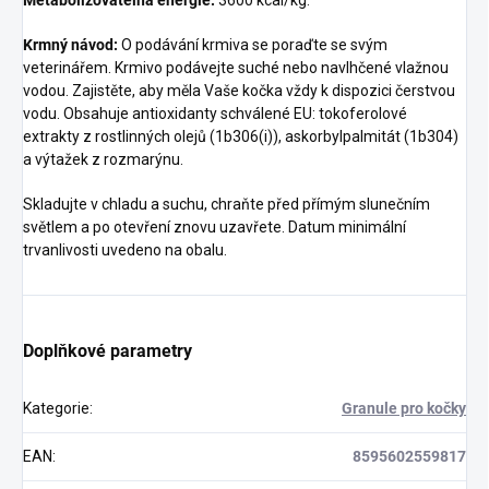
Krmný návod:
O podávání krmiva se poraďte se svým
veterinářem. Krmivo podávejte suché nebo navlhčené vlažnou
vodou. Zajistěte, aby měla Vaše kočka vždy k dispozici čerstvou
vodu. Obsahuje antioxidanty schválené EU: tokoferolové
extrakty z rostlinných olejů (1b306(i)), askorbylpalmitát (1b304)
a výtažek z rozmarýnu.
Skladujte v chladu a suchu, chraňte před přímým slunečním
světlem a po otevření znovu uzavřete. Datum minimální
trvanlivosti uvedeno na obalu.
Doplňkové parametry
Kategorie
:
Granule pro kočky
EAN
:
8595602559817