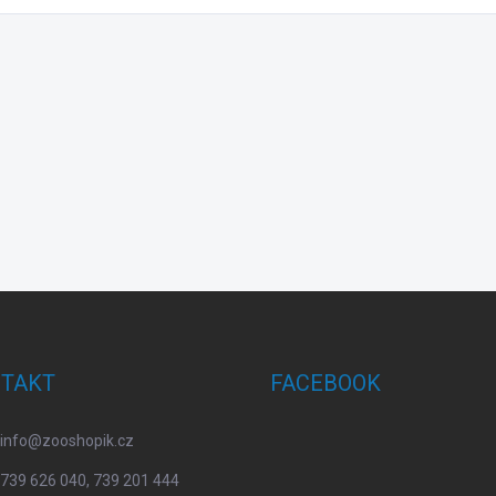
TAKT
FACEBOOK
info
@
zooshopik.cz
739 626 040, 739 201 444