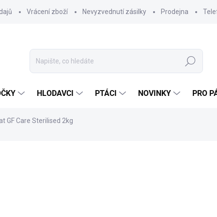
dajů
Vrácení zboží
Nevyzvednutí zásilky
Prodejna
Tele
Hledat
OČKY
HLODAVCI
PTÁCI
NOVINKY
PRO P
at GF Care Sterilised 2kg
ocení
ZNAČKA:
BRIT
591 Kč
527,68 Kč bez DPH
Měrná
SKLADEM DO 24 HOD
(9 K