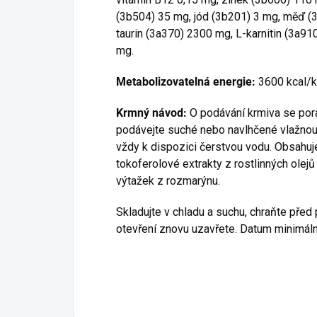
(3b504) 35 mg, jód (3b201) 3 mg, měď (3
taurin (3a370) 2300 mg, L-karnitin (3a9
mg.
Metabolizovatelná energie:
3600 kcal/
Krmný návod:
O podávání krmiva se por
podávejte suché nebo navlhčené vlažnou 
vždy k dispozici čerstvou vodu. Obsahuj
tokoferolové extrakty z rostlinných olejů
výtažek z rozmarýnu.
Skladujte v chladu a suchu, chraňte pře
otevření znovu uzavřete. Datum minimální