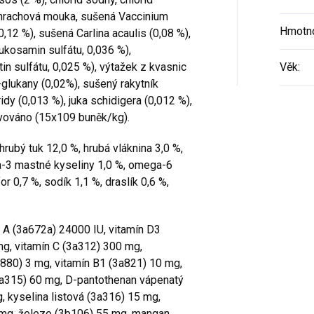
, hrachová mouka, sušená Vaccinium
Hmotno
(0,12 %), sušená Carlina acaulis (0,08 %),
ukosamin sulfátu, 0,036 %),
in sulfátu, 0,025 %), výtažek z kvasnic
Věk
:
-glukany (0,02%), sušený rakytník
idy (0,013 %), juka schidigera (0,012 %),
ivováno (15x109 buněk/kg).
hrubý tuk 12,0 %, hrubá vláknina 3,0 %,
a-3 mastné kyseliny 1,0 %, omega-6
r 0,7 %, sodík 1,1 %, draslík 0,6 %,
 A (3a672a) 24000 IU, vitamín D3
mg, vitamín C (3a312) 300 mg,
a880) 3 mg, vitamín B1 (3a821) 10 mg,
3a315) 60 mg, D-pantothenan vápenatý
, kyselina listová (3a316) 15 mg,
 mg, železo (3b106) 55 mg, mangan