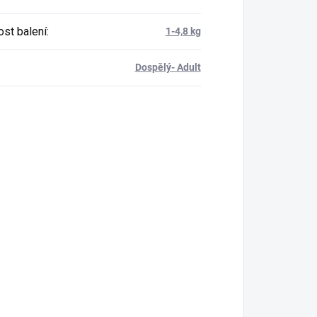
st balení
:
1-4,8 kg
Dospělý- Adult