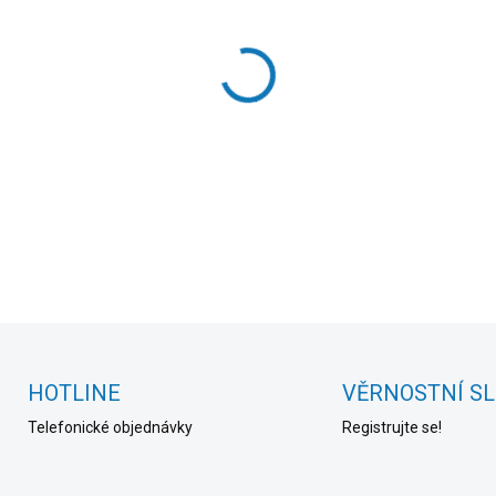
cena:
MOŽNOSTI DORUČENÍ
−
+
DETAILNÍ INFORMACE
HOTLINE
VĚRNOSTNÍ S
Telefonické objednávky
Registrujte se!