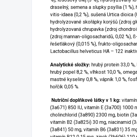
draselný, semena a slupky psyllia (1 %)
vitis-idaea (0,2 %), sušená Urtica dioica 
hydrolyzované skořápky korýšů (zdroj gl
hydrolyzovaná chrupavka (zdroj chondroit
(zdroj mannan-oligosacharidů, 0,02 %), ß
řešetlákový (0,015 %), frukto-oligosachar
Lactobacillus helveticus HA – 122 inakt
Analytické složky:
hrubý protein 33,0 %, 
hrubý popel 8,2 %, vlhkost 10,0 %, omeg
mastné kyseliny 0,8 %, vápník 1,0 %, fosfo
hořčík 0,05 %.
Nutriční doplňkové látky v 1 kg:
vitamín
(3a671) 850 IU, vitamín E (3a700) 1000 
cholinchlorid (3a890) 2300 mg, biotin (3
vitamín B2 (3a825i) 30 mg, niacinamid (
(3a841) 50 mg, vitamín B6 (3a831) 35 mg
vitamín B12 0,15 mg, zinek (3b606) 110