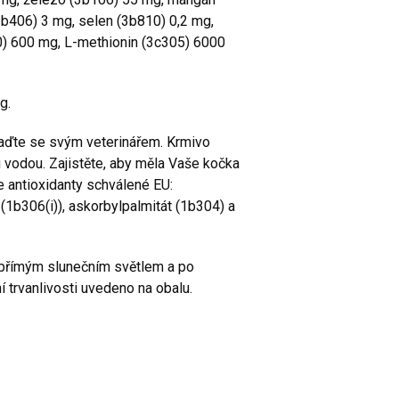
b406) 3 mg, selen (3b810) 0,2 mg,
10) 600 mg, L-methionin (3c305) 6000
kg.
aďte se svým veterinářem. Krmivo
vodou. Zajistěte, aby měla Vaše kočka
e antioxidanty schválené EU:
 (1b306(i)), askorbylpalmitát (1b304) a
d přímým slunečním světlem a po
 trvanlivosti uvedeno na obalu.