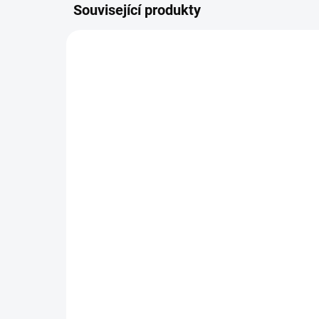
Související produkty
9900534
SKLADEM DO TÝDNE
Petkult cat
GOURMANDISE 2 kg
479 Kč
Do košíku