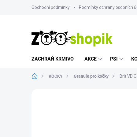
Přejít
Obchodní podmínky
Podmínky ochrany osobních ú
na
obsah
ZACHRAŇ KRMIVO
AKCE
PSI
K
Domů
KOČKY
Granule pro kočky
Brit VD C
Neohodnoceno
Podrobnosti hodn