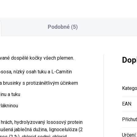
Podobné (5)
ované dospělé kočky všech plemen.
Dop
lososa, nízký osah tuku a L-Carnitin
a brusinky s protizánětlivým účinkem
Katego
inu a tuku
EAN
:
vlákninou
Příchu
 hrách, hydrolyzovaný lososový protein
sušená jablečná dužina, lignocelulóza (2
Určení
:
sos (2 %), chlorid sodný, chlorid