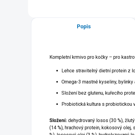
Popis
Kompletní krmivo pro kočky – pro kastr
Lehce stravitelný dietní protein z 
Omega-3 mastné kyseliny, bylinky 
Složení bez glutenu, kuřecího prote
Probiotická kultura s probiotickou 
Složení:
dehydrovaný losos (30 %), žlutý
(14 %), hrachový protein, kokosový olej, 
%), lososový olej (3 %), hydrolyzovaný lo