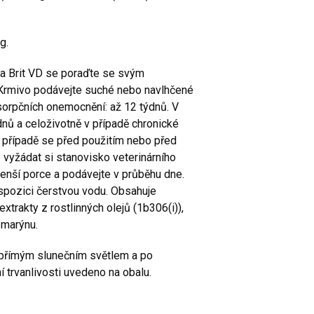
kg.
a Brit VD se poraďte se svým
 Krmivo podávejte suché nebo navlhčené
sorpčních onemocnění: až 12 týdnů. V
nů a celoživotně v případě chronické
 případě se před použitím nebo před
vyžádat si stanovisko veterinárního
menší porce a podávejte v průběhu dne.
ispozici čerstvou vodu. Obsahuje
xtrakty z rostlinných olejů (1b306(i)),
zmarýnu.
d přímým slunečním světlem a po
 trvanlivosti uvedeno na obalu.