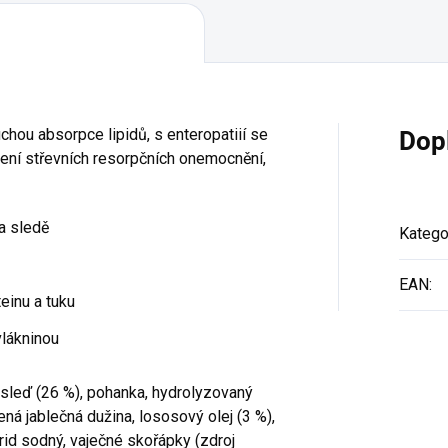
chou absorpce lipidů, s enteropatiií se
Dop
zení střevních resorpčních onemocnění,
 a sledě
Katego
EAN
:
einu a tuku
vlákninou
 sleď (26 %), pohanka, hydrolyzovaný
ená jablečná dužina, lososový olej (3 %),
rid sodný, vaječné skořápky (zdroj