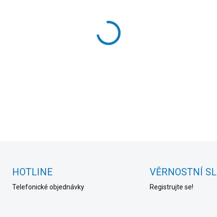
cena:
MOŽNOSTI DORUČENÍ
−
+
DETAILNÍ INFORMACE
HOTLINE
VĚRNOSTNÍ S
Telefonické objednávky
Registrujte se!