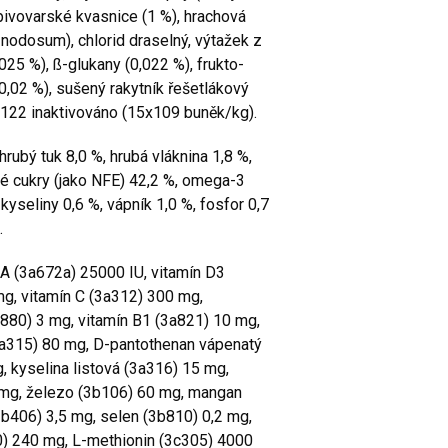
 pivovarské kvasnice (1 %), hrachová
nodosum), chlorid draselný, výtažek z
025 %), ß-glukany (0,022 %), frukto-
(0,02 %), sušený rakytník řešetlákový
– 122 inaktivováno (15x109 buněk/kg).
hrubý tuk 8,0 %, hrubá vláknina 1,8 %,
vé cukry (jako NFE) 42,2 %, omega-3
seliny 0,6 %, vápník 1,0 %, fosfor 0,7
%.
 A (3a672a) 25000 IU, vitamín D3
mg, vitamín C (3a312) 300 mg,
a880) 3 mg, vitamín B1 (3a821) 10 mg,
3a315) 80 mg, D-pantothenan vápenatý
, kyselina listová (3a316) 15 mg,
 mg, železo (3b106) 60 mg, mangan
b406) 3,5 mg, selen (3b810) 0,2 mg,
10) 240 mg, L-methionin (3c305) 4000