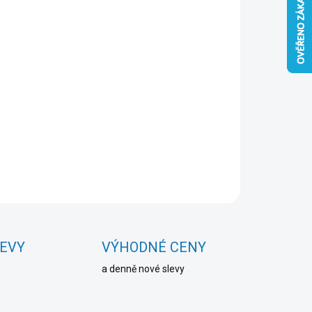
Přidat do košíku
ZEPTAT SE
HLÍDAT
LEVY
VÝHODNÉ CENY
a denně nové slevy