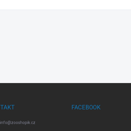
TAKT
FACEBOOK
info
@
zooshopik.cz