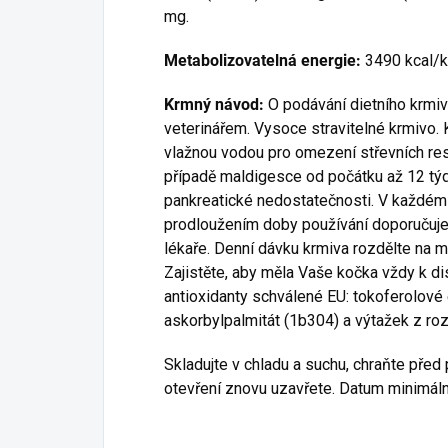
mg.
Metabolizovatelná energie:
3490 kcal/
Krmný návod:
O podávání dietního krmiv
veterinářem. Vysoce stravitelné krmivo.
vlažnou vodou pro omezení střevních re
případě maldigesce od počátku až 12 týd
pankreatické nedostatečnosti. V každém
prodloužením doby používání doporučuje 
lékaře. Denní dávku krmiva rozdělte na 
Zajistěte, aby měla Vaše kočka vždy k d
antioxidanty schválené EU: tokoferolové e
askorbylpalmitát (1b304) a výtažek z ro
Skladujte v chladu a suchu, chraňte pře
otevření znovu uzavřete. Datum minimální