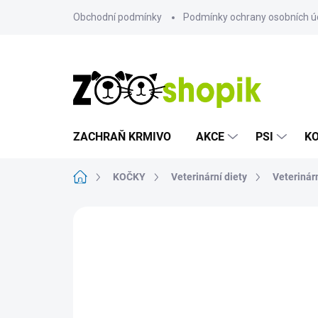
Přejít
Obchodní podmínky
Podmínky ochrany osobních ú
na
obsah
ZACHRAŇ KRMIVO
AKCE
PSI
K
Domů
KOČKY
Veterinární diety
Veterinárn
Neohodnoceno
Podrobnosti hodn