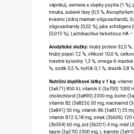
vápníku), semena a slupky psyllia (1 %),
mouka, sušené řasy (0,5 %, Ascophyllum 
kvasnic (zdroj mannan-oligosacharidů, 0,
oligosacharidy (0,02 %), juka schidigera 
(0,015 %), Lactobacillus helveticus HA 
Analytické složky:
hrubý protein 32,0 %, 
hrubý popel 7,2 %, vlhkost 10,0 %, celko
mastné kyseliny 1,3 %, omega-6 mastné ky
%, sodík 0,5 %, hořčík 0,1 %, draslík 0,8 
Nutriční doplňkové látky v 1 kg:
vitamín
(3a671) 850 IU, vitamín E (3a700) 1000 
cholinchlorid (3a890) 2300 mg, biotin (3
vitamín B2 (3a825i) 50 mg, niacinamid (
(3a841) 50 mg, vitamín B6 (3a831) 35 mg
vitamín B12 0,18 mg, zinek (3b606) 120
(3b504) 60 mg, jód (3b201) 4 mg, měď (3
taurin (3a370) 2300 mg, L-karnitin (3a9