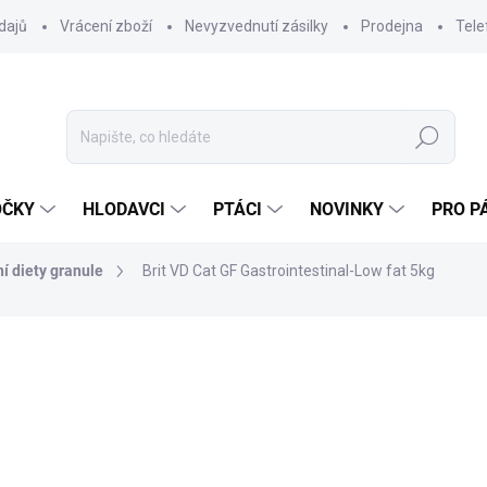
dajů
Vrácení zboží
Nevyzvednutí zásilky
Prodejna
Tele
Hledat
OČKY
HLODAVCI
PTÁCI
NOVINKY
PRO P
í diety granule
Brit VD Cat GF Gastrointestinal-Low fat 5kg
ocení
ZNAČKA:
BRIT
1 428 Kč
1 275 Kč bez DPH
Měrná
SKLADEM DO 24 HOD
(20 