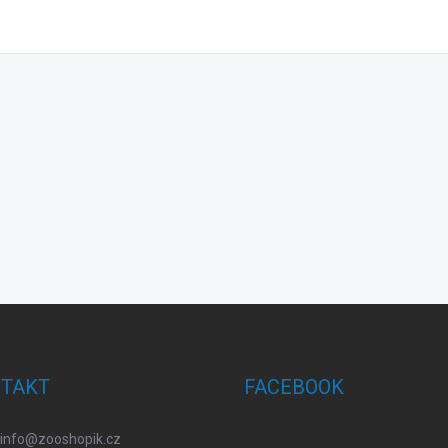
TAKT
FACEBOOK
info
@
zooshopik.cz