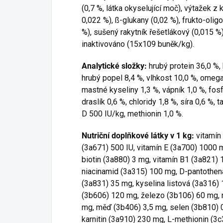
(0,7 %, látka okyselující moč), výtažek z
0,022 %), ß-glukany (0,02 %), frukto-oligo
%), sušený rakytník řešetlákový (0,015 %
inaktivováno (15x109 buněk/kg).
Analytické složky:
hrubý protein 36,0 %, 
hrubý popel 8,4 %, vlhkost 10,0 %, omeg
mastné kyseliny 1,3 %, vápník 1,0 %, fosf
draslík 0,6 %, chloridy 1,8 %, síra 0,6 %, 
D 500 IU/kg, methionin 1,0 %.
Nutriční doplňkové látky v 1 kg:
vitamín
(3a671) 500 IU, vitamín E (3a700) 1000 
biotin (3a880) 3 mg, vitamín B1 (3a821) 
niacinamid (3a315) 100 mg, D-pantothen
(3a831) 35 mg, kyselina listová (3a316) 
(3b606) 120 mg, železo (3b106) 60 mg, 
mg, měď (3b406) 3,5 mg, selen (3b810) 0
karnitin (3a910) 230 mg, L-methionin (3