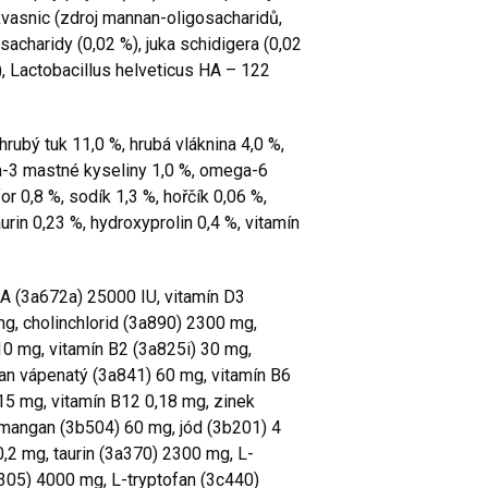
 kvasnic (zdroj mannan-oligosacharidů,
sacharidy (0,02 %), juka schidigera (0,02
), Lactobacillus helveticus HA – 122
hrubý tuk 11,0 %, hrubá vláknina 4,0 %,
a-3 mastné kyseliny 1,0 %, omega-6
or 0,8 %, sodík 1,3 %, hořčík 0,06 %,
taurin 0,23 %, hydroxyprolin 0,4 %, vitamín
 A (3a672a) 25000 IU, vitamín D3
mg, cholinchlorid (3a890) 2300 mg,
10 mg, vitamín B2 (3a825i) 30 mg,
an vápenatý (3a841) 60 mg, vitamín B6
15 mg, vitamín B12 0,18 mg, zinek
mangan (3b504) 60 mg, jód (3b201) 4
,2 mg, taurin (3a370) 2300 mg, L-
c305) 4000 mg, L-tryptofan (3c440)