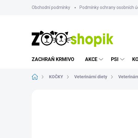
Přejít
Obchodní podmínky
Podmínky ochrany osobních ú
na
obsah
ZACHRAŇ KRMIVO
AKCE
PSI
K
Domů
KOČKY
Veterinární diety
Veterinárn
Neohodnoceno
Podrobnosti hodn