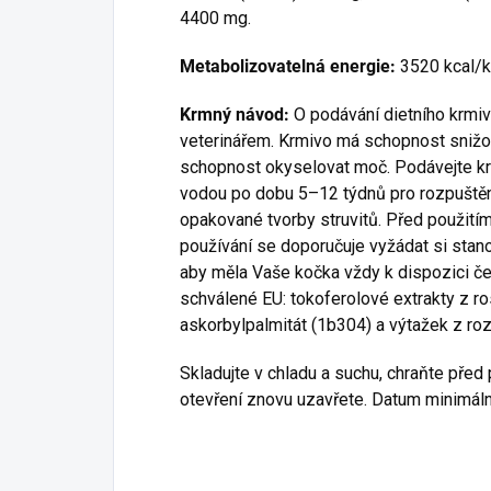
4400 mg.
Metabolizovatelná energie:
3520 kcal/
Krmný návod:
O podávání dietního krmiv
veterinářem. Krmivo má schopnost snižova
schopnost okyselovat moč. Podávejte k
vodou po dobu 5–12 týdnů pro rozpuštění
opakované tvorby struvitů. Před použit
používání se doporučuje vyžádat si stanov
aby měla Vaše kočka vždy k dispozici če
schválené EU: tokoferolové extrakty z ros
askorbylpalmitát (1b304) a výtažek z ro
Skladujte v chladu a suchu, chraňte pře
otevření znovu uzavřete. Datum minimální