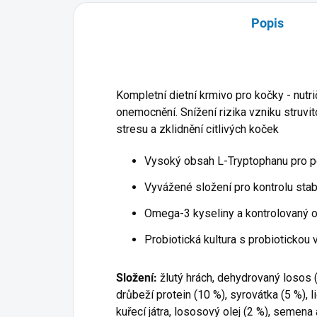
Popis
Kompletní dietní krmivo pro kočky - nut
onemocnění. Snížení rizika vzniku struvi
stresu a zklidnění citlivých koček
Vysoký obsah L-Tryptophanu pro po
Vyvážené složení pro kontrolu stab
Omega-3 kyseliny a kontrolovaný 
Probiotická kultura s probiotickou 
Složení:
žlutý hrách, dehydrovaný losos 
drůbeží protein (10 %), syrovátka (5 %), 
kuřecí játra, lososový olej (2 %), semena 