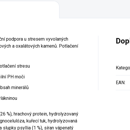
riční podpora u stresem vyvolaných
Dop
tových a oxalátových kamenů. Potlačení
tlačení stresu
Katego
ilní PH moči
EAN
:
obsah minerálů
vlákninou
(26 %), hrachový protein, hydrolyzovaný
lignocelulóza, kuřecí tuk, hydrolyzovaná
a slupky psyllia (1 %), síran vápenatý