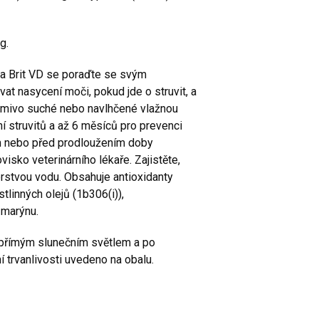
kg.
a Brit VD se poraďte se svým
t nasycení moči, pokud jde o struvit, a
rmivo suché nebo navlhčené vlažnou
 struvitů a až 6 měsíců pro prevenci
ím nebo před prodloužením doby
isko veterinárního lékaře. Zajistěte,
rstvou vodu. Obsahuje antioxidanty
tlinných olejů (1b306(i)),
zmarýnu.
d přímým slunečním světlem a po
 trvanlivosti uvedeno na obalu.