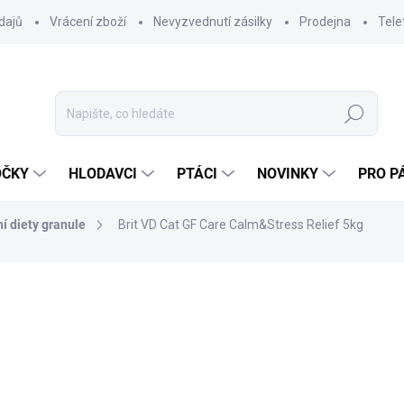
dajů
Vrácení zboží
Nevyzvednutí zásilky
Prodejna
Tele
Hledat
OČKY
HLODAVCI
PTÁCI
NOVINKY
PRO P
í diety granule
Brit VD Cat GF Care Calm&Stress Relief 5kg
ocení
ZNAČKA:
BRIT
1 225 Kč
1 093,75 Kč bez DPH
Měrná
SKLADEM DO 24 HOD
(5 K