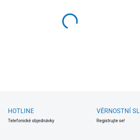
cena:
MOŽNOSTI DORUČENÍ
−
+
DETAILNÍ INFORMACE
HOTLINE
VĚRNOSTNÍ S
Telefonické objednávky
Registrujte se!