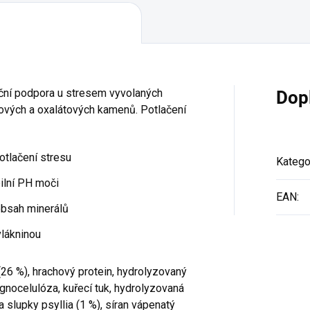
riční podpora u stresem vyvolaných
Dop
tových a oxalátových kamenů. Potlačení
tlačení stresu
Katego
ilní PH moči
EAN
:
obsah minerálů
vlákninou
(26 %), hrachový protein, hydrolyzovaný
lignocelulóza, kuřecí tuk, hydrolyzovaná
a slupky psyllia (1 %), síran vápenatý