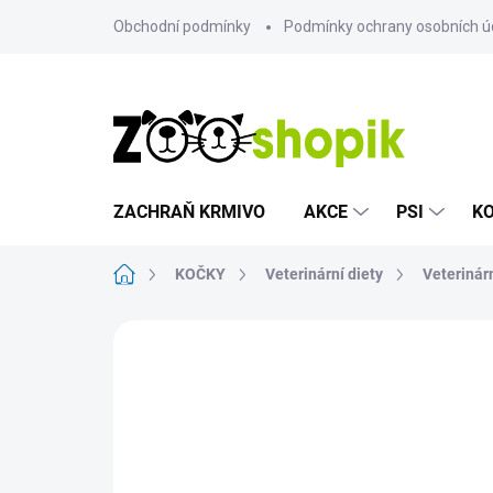
Přejít
Obchodní podmínky
Podmínky ochrany osobních ú
na
obsah
ZACHRAŇ KRMIVO
AKCE
PSI
K
Domů
KOČKY
Veterinární diety
Veterinárn
Neohodnoceno
Podrobnosti hodn