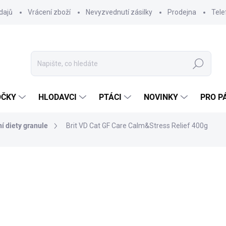
dajů
Vrácení zboží
Nevyzvednutí zásilky
Prodejna
Tele
Hledat
OČKY
HLODAVCI
PTÁCI
NOVINKY
PRO P
í diety granule
Brit VD Cat GF Care Calm&Stress Relief 400g
ocení
ZNAČKA:
BRIT
171 Kč
152,68 Kč bez DPH
Měrná
SKLADEM DO 24 HOD
(>20