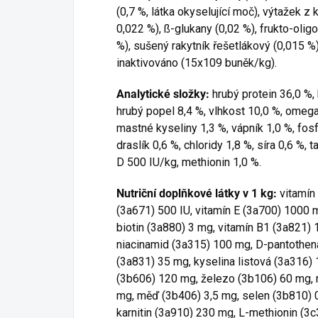
(0,7 %, látka okyselující moč), výtažek z
0,022 %), ß-glukany (0,02 %), frukto-oligo
%), sušený rakytník řešetlákový (0,015 %
inaktivováno (15x109 buněk/kg).
Analytické složky:
hrubý protein 36,0 %, 
hrubý popel 8,4 %, vlhkost 10,0 %, omeg
mastné kyseliny 1,3 %, vápník 1,0 %, fosf
draslík 0,6 %, chloridy 1,8 %, síra 0,6 %, 
D 500 IU/kg, methionin 1,0 %.
Nutriční doplňkové látky v 1 kg:
vitamín
(3a671) 500 IU, vitamín E (3a700) 1000 
biotin (3a880) 3 mg, vitamín B1 (3a821) 
niacinamid (3a315) 100 mg, D-pantothen
(3a831) 35 mg, kyselina listová (3a316) 
(3b606) 120 mg, železo (3b106) 60 mg, 
mg, měď (3b406) 3,5 mg, selen (3b810) 0
karnitin (3a910) 230 mg, L-methionin (3