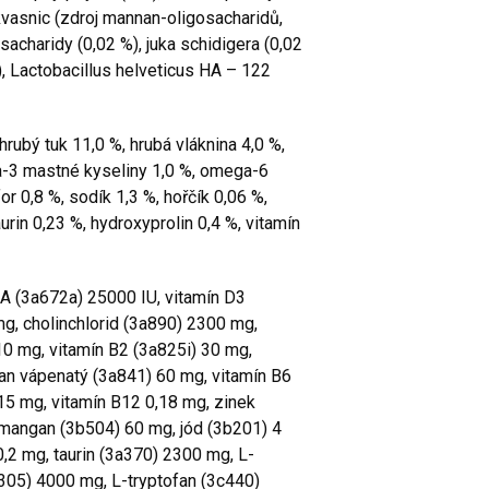
 kvasnic (zdroj mannan-oligosacharidů,
sacharidy (0,02 %), juka schidigera (0,02
), Lactobacillus helveticus HA – 122
hrubý tuk 11,0 %, hrubá vláknina 4,0 %,
a-3 mastné kyseliny 1,0 %, omega-6
or 0,8 %, sodík 1,3 %, hořčík 0,06 %,
taurin 0,23 %, hydroxyprolin 0,4 %, vitamín
 A (3a672a) 25000 IU, vitamín D3
mg, cholinchlorid (3a890) 2300 mg,
10 mg, vitamín B2 (3a825i) 30 mg,
an vápenatý (3a841) 60 mg, vitamín B6
15 mg, vitamín B12 0,18 mg, zinek
mangan (3b504) 60 mg, jód (3b201) 4
,2 mg, taurin (3a370) 2300 mg, L-
c305) 4000 mg, L-tryptofan (3c440)