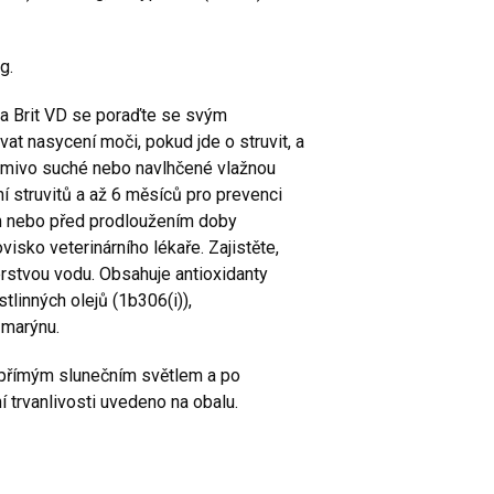
kg.
a Brit VD se poraďte se svým
t nasycení moči, pokud jde o struvit, a
rmivo suché nebo navlhčené vlažnou
 struvitů a až 6 měsíců pro prevenci
ím nebo před prodloužením doby
isko veterinárního lékaře. Zajistěte,
rstvou vodu. Obsahuje antioxidanty
tlinných olejů (1b306(i)),
zmarýnu.
d přímým slunečním světlem a po
 trvanlivosti uvedeno na obalu.