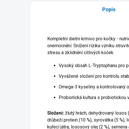
Popis
Kompletní dietní krmivo pro kočky - nut
onemocnění. Snížení rizika vzniku struvi
stresu a zklidnění citlivých koček
Vysoký obsah L-Tryptophanu pro po
Vyvážené složení pro kontrolu stab
Omega-3 kyseliny a kontrolovaný 
Probiotická kultura s probiotickou 
Složení:
žlutý hrách, dehydrovaný losos 
drůbeží protein (10 %), syrovátka (5 %), 
kuřecí játra, lososový olej (2 %), semena 