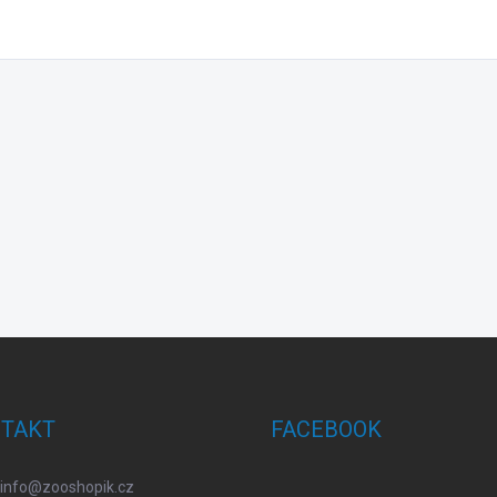
TAKT
FACEBOOK
info
@
zooshopik.cz