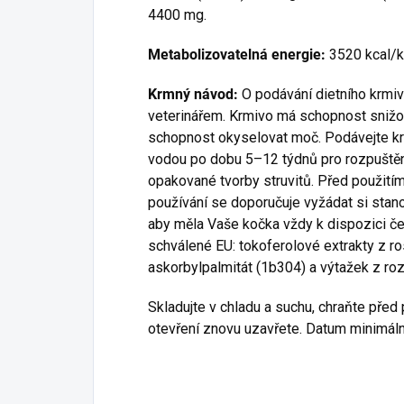
4400 mg.
Metabolizovatelná energie:
3520 kcal/
Krmný návod:
O podávání dietního krmiv
veterinářem. Krmivo má schopnost snižova
schopnost okyselovat moč. Podávejte k
vodou po dobu 5–12 týdnů pro rozpuštění
opakované tvorby struvitů. Před použit
používání se doporučuje vyžádat si stanov
aby měla Vaše kočka vždy k dispozici če
schválené EU: tokoferolové extrakty z ros
askorbylpalmitát (1b304) a výtažek z ro
Skladujte v chladu a suchu, chraňte pře
otevření znovu uzavřete. Datum minimální