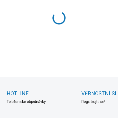
cena:
MOŽNOSTI DORUČENÍ
−
+
DETAILNÍ INFORMACE
HOTLINE
VĚRNOSTNÍ S
Telefonické objednávky
Registrujte se!