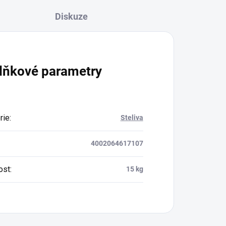
Diskuze
lňkové parametry
rie
:
Steliva
4002064617107
ost
:
15 kg