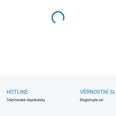
cena:
SKLADEM
(>20 KS)
MOŽNOSTI DORUČENÍ
−
+
DETAILNÍ INFORMACE
HOTLINE
VĚRNOSTNÍ S
Telefonické objednávky
Registrujte se!