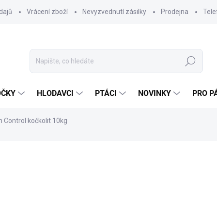
dajů
Vrácení zboží
Nevyzvednutí zásilky
Prodejna
Tele
Hledat
OČKY
HLODAVCI
PTÁCI
NOVINKY
PRO P
h Control kočkolit 10kg
cení
ZNAČKA:
BIOKAT'S
329 Kč
240 Kč
198,35 Kč bez DPH
Měrná
24 Kč / 1 kg