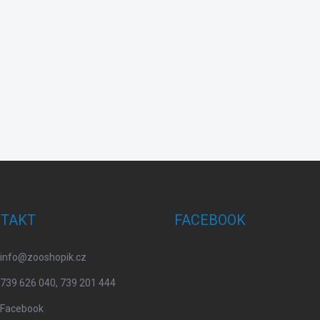
TAKT
FACEBOOK
info
@
zooshopik.cz
739 626 040, 739 201 444
Facebook