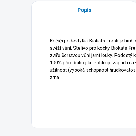
Popis
Kočičí podestýlka Biokats Fresh je hrub
svěží vůní. Stelivo pro kočky Biokats Fre
zvíře čerstvou vůni jarní louky. Podestýl
100% přírodního jílu. Pohlcuje zápach n
užitnost (vysoká schopnost hrudkovatost
zrna.