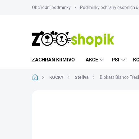
Přejít
Obchodní podmínky
Podmínky ochrany osobních ú
na
obsah
ZACHRAŇ KRMIVO
AKCE
PSI
K
Domů
KOČKY
Steliva
Biokats Bianco Fres
31 hodnocení
Podrobnosti hodno