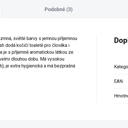
Podobné (3)
ozrnná, světlé barvy s jemnou příjemnou
Dop
sh dodá kočičí toaletě pro člověka i
ka je s příjemně aromatickou látkou ze
a velmi dlouhou dobu. Má vysokou
i), je extra hygienická a má bezprašná
Katego
EAN
:
Hmotn