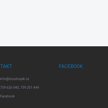
TAKT
FACEBOOK
info
@
zooshopik.cz
739 626 040, 739 201 444
Facebook