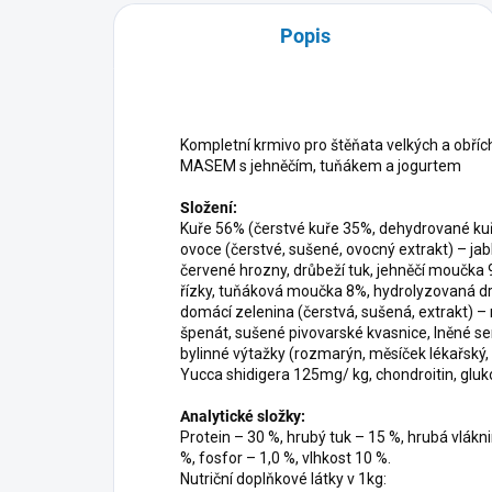
Popis
Kompletní krmivo pro štěňata velkých a obří
MASEM s jehněčím, tuňákem a jogurtem
Složení:
Kuře 56% (čerstvé kuře 35%, dehydrované ku
ovoce (čerstvé, sušené, ovocný extrakt) – jabl
červené hrozny, drůbeží tuk, jehněčí moučka 
řízky, tuňáková moučka 8%, hydrolyzovaná dr
domácí zelenina (čerstvá, sušená, extrakt) – 
špenát, sušené pivovarské kvasnice, lněné se
bylinné výtažky (rozmarýn, měsíček lékařský,
Yucca shidigera 125mg/ kg, chondroitin, glu
Analytické složky:
Protein – 30 %, hrubý tuk – 15 %, hrubá vlákni
%, fosfor – 1,0 %, vlhkost 10 %.
Nutriční doplňkové látky v 1kg: