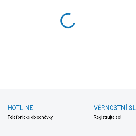
cena:
MOŽNOSTI DORUČENÍ
−
+
DETAILNÍ INFORMACE
HOTLINE
VĚRNOSTNÍ S
Telefonické objednávky
Registrujte se!