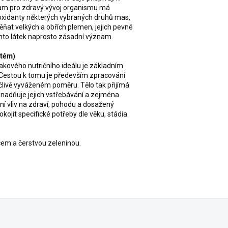
nam pro zdravý vývoj organismu má
ioxidanty některých vybraných druhů mas,
těňat velkých a obřích plemen, jejich pevné
hto látek naprosto zásadní význam.
stém)
akového nutričního ideálu je základním
. Cestou k tomu je především zpracování
ečlivě vyváženém poměru. Tělo tak přijímá
usnadňuje jejich vstřebávání a zejména
ní vliv na zdraví, pohodu a dosažený
ojit specifické potřeby dle věku, stádia
cem a čerstvou zeleninou.