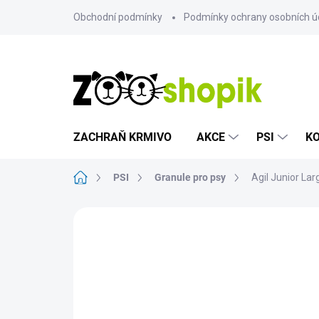
Přejít
Obchodní podmínky
Podmínky ochrany osobních ú
na
obsah
ZACHRAŇ KRMIVO
AKCE
PSI
K
Domů
PSI
Granule pro psy
Agil Junior La
Neohodnoceno
Podrobnosti hodn