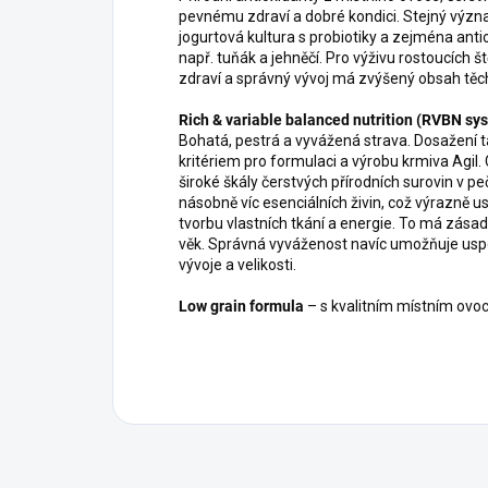
pevnému zdraví a dobré kondici. Stejný výz
jogurtová kultura s probiotiky a zejména ant
např. tuňák a jehněčí. Pro výživu rostoucích š
zdraví a správný vývoj má zvýšený obsah těc
Rich & variable balanced nutrition (RVBN sy
Bohatá, pestrá a vyvážená strava. Dosažení t
kritériem pro formulaci a výrobu krmiva Agil
široké škály čerstvých přírodních surovin v p
násobně víc esenciálních živin, což výrazně 
tvorbu vlastních tkání a energie. To má zásad
věk. Správná vyváženost navíc umožňuje uspok
vývoje a velikosti.
Low grain formula
– s kvalitním místním ovo