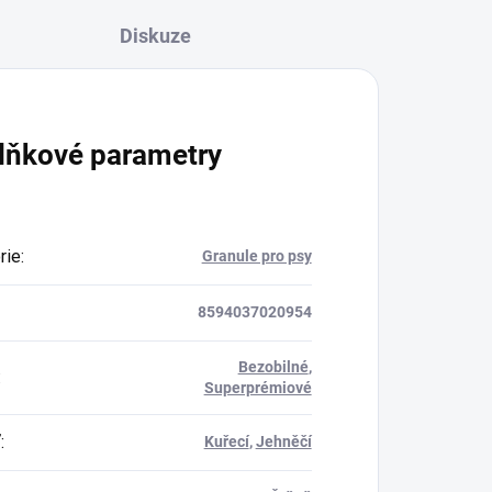
Diskuze
lňkové parametry
rie
:
Granule pro psy
8594037020954
Bezobilné
,
:
Superprémiové
ť
:
Kuřecí
,
Jehněčí