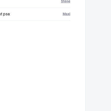
Štěně
st psa
:
Maxi