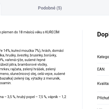
Podobné (5)
ch plemen do 18 měsíců věku s KUŘECÍM
Dop
ře 14%, kuřecí moučka 7%), hrách, domácí
ka, hrušky, švestky, brusinky, borůvky,
Katego
9%, vařená rýže, sušené řepné
ůbeží játra, bramborové vločky,
EAN
:
mrkev, rajčata, zelený hrášek, zelený
meno, slunečnicový olej, celá vejce, sušené
 bazalka) zelený čaj, výtažky z meruněk,
kosamin.
Kvalita
na – 3,5 %, hrubý popel – 7,5 %, vápník – 1,2
Příchu