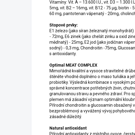
Vitamíny: Vit. A – 13.600 I.U., vit. D3 – 1.300 I.
5mg, vit. B2 – 16mg, vit. B12 - 75 µg, biotin - 
60 mg, pantotenan vápenatý - 20mg, cholinch
Stopové prvky:
E1 železo (jako síran železnatý monohydrát
- 72mg, E6 zinek (jako chelát zinku a oxid zi
měďnatý) - 25mg, E2 jod (jako jodičnan vápena
sodný) - 0,3 mg, Chondroitin -75mg, Glucosam
s antioxidanty.
Optimal MEAT COMPLEX
Mimořádně kvalitní a vysoce stravitelné drůbe
štěněte vhodně doplněno o maso tuňáka a jeh
probiotiky. Výsledná kombinace s vysokým pod
správné koncentrace potřebných živin, chutn
granulovanou stravu a pevného zdraví. Pro spr
plemen má zásadní význam optimální kloubní
Přírodní chondroitin a glucosamin obsažený
bezproblémový a vyvážený vývoj pohybového 
zásadně důležitý.
Natural antioxidant
Přírodní antioxidanty z místního ovoce, čerstv