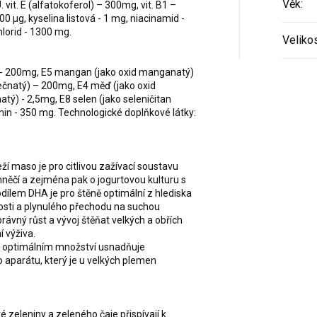
Věk
:
U. vit. E (alfatokoferol) – 300mg, vit. B1 –
500 µg, kyselina listová - 1 mg, niacinamid -
lorid - 1300 mg.
Veliko
) - 200mg, E5 mangan (jako oxid manganatý)
nečnatý) – 200mg, E4 měď (jako oxid
tý) - 2,5mg, E8 selen (jako seleničitan
in - 350 mg. Technologické doplňkové látky:
ží maso je pro citlivou zažívací soustavu
něčí a zejména pak o jogurtovou kulturu s
ílem DHA je pro štěně optimální z hlediska
osti a plynulého přechodu na suchou
ávný růst a vývoj štěňat velkých a obřích
 výživa.
 v optimálním množství usnadňuje
aparátu, který je u velkých plemen
é zeleniny a zeleného čaje přispívají k