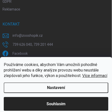
GDPR
Reklamace
KONTAKT
info
@
zooshopik.cz
739 626 040, 739 201 444
Facebook
Používáme cookies, abychom Vám umožnili pohodlné
FACEBOOK
prohlížení webu a díky analýze provozu webu neustále
zlepšovali jeho funkce, výkon a použitelnost.
Více informací
Nastavení
Copyright 2026
ZOOshopik
. Všechna práva vyhrazena.
Souhlasím
Doprava zdarma od 1799,- (do 30 kg)
Vytvořil Shoptet