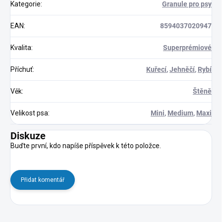
Kategorie
:
Granule pro psy
EAN
:
8594037020947
Kvalita
:
Superprémiové
Příchuť
:
Kuřecí
,
Jehněčí
,
Rybí
Věk
:
Štěně
Velikost psa
:
Mini
,
Medium
,
Maxi
Diskuze
Buďte první, kdo napíše příspěvek k této položce.
Přidat komentář