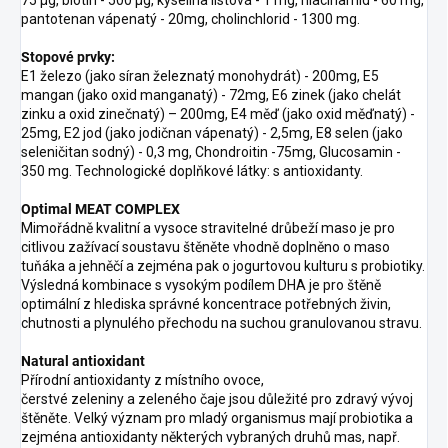
75 µg, biotin - 500 µg, kyselina listová - 1 mg, niacinamid - 60 mg,
pantotenan vápenatý - 20mg, cholinchlorid - 1300 mg.
Stopové prvky:
E1 železo (jako síran železnatý monohydrát) - 200mg, E5
mangan (jako oxid manganatý) - 72mg, E6 zinek (jako chelát
zinku a oxid zinečnatý) – 200mg, E4 měď (jako oxid měďnatý) -
25mg, E2 jod (jako jodičnan vápenatý) - 2,5mg, E8 selen (jako
seleničitan sodný) - 0,3 mg, Chondroitin -75mg, Glucosamin -
350 mg. Technologické doplňkové látky: s antioxidanty.
Optimal MEAT COMPLEX
Mimořádně kvalitní a vysoce stravitelné drůbeží maso je pro
citlivou zažívací soustavu štěněte vhodně doplněno o maso
tuňáka a jehněčí a zejména pak o jogurtovou kulturu s probiotiky.
Výsledná kombinace s vysokým podílem DHA je pro štěně
optimální z hlediska správné koncentrace potřebných živin,
chutnosti a plynulého přechodu na suchou granulovanou stravu.
Natural antioxidant
Přírodní antioxidanty z místního ovoce,
čerstvé zeleniny a zeleného čaje jsou důležité pro zdravý vývoj
štěněte. Velký význam pro mladý organismus mají probiotika a
zejména antioxidanty některých vybraných druhů mas, např.