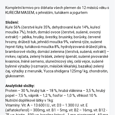
Kompletní krmivo pro štěňata všech plemen do 12 měsíců věku s
KUŘECÍM MASEM, s jehněčím, tuňákem a jogurtem
Složení:
Kuře 56% (čerstvé kuře 35%, dehydrované kuře 14%, kuřecí
moučka 7%), hrách, domácí ovoce (čerstvé, sušené, ovocný
extrakt) – jablka, hrušky, švestky, brusinky, borůvky, červené
hrozny, drůbeží tuk, jehněčí moučka 9%, vařená rýže, sušené
řepné řízky, tuňáková moučka 8%, hydrolyzovaná drůbeží játra,
bramborové vločky, domácí zelenina (čerstvá, sušená, extrakt) –
mrkev, rajčata, zelený hrášek, zelený špenát, sušené pivovarské
kvasnice, lněné semeno, slunečnicový olej, celá vejce, sušené
bylinné výtažky (rozmarýn, měsíček lékařský, bazalka) zelený
čaj, výtažky z meruněk, Yucca shidigera 125mg/ kg, chondroitin,
glukosamin.
Analytické složky:
Protein – 30 %, hrubý tuk – 18 %, hrubá vláknina – 3,5 %, hrubý
popel – 7,5 %, vápník – 1,2 %, fosfor – 1,0 %, vlhkost 10 %.
Nutriční doplňkové látky v 1kg:
Vitamíny: Vit. A – 13.600 I.U., vit. D3 – 1.300 I.U. vit. E
(alfatokoferol) – 300mg, vit. B1 – 5mg, vit. B2 – 16mg, vit. B12 -