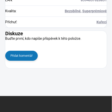
Kvalita
:
Bezobilné
,
Superprémiové
Příchuť
:
Kuřecí
Diskuze
Buďte první, kdo napíše příspěvek k této položce.
Přidat komentář
Z
á
p