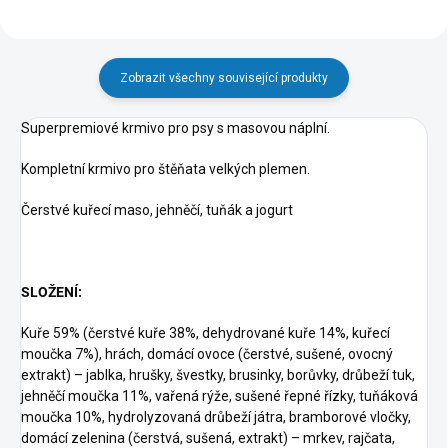
Zobrazit všechny související produkty
Superpremiové krmivo pro psy s masovou náplní.
Kompletní krmivo pro štěňata velkých plemen.
Čerstvé kuřecí maso, jehněčí, tuňák a jogurt
SLOŽENÍ:
Kuře 59% (čerstvé kuře 38%, dehydrované kuře 14%, kuřecí
moučka 7%), hrách, domácí ovoce (čerstvé, sušené, ovocný
extrakt) – jablka, hrušky, švestky, brusinky, borůvky, drůbeží tuk,
jehněčí moučka 11%, vařená rýže, sušené řepné řízky, tuňáková
moučka 10%, hydrolyzovaná drůbeží játra, bramborové vločky,
domácí zelenina (čerstvá, sušená, extrakt) – mrkev, rajčata,