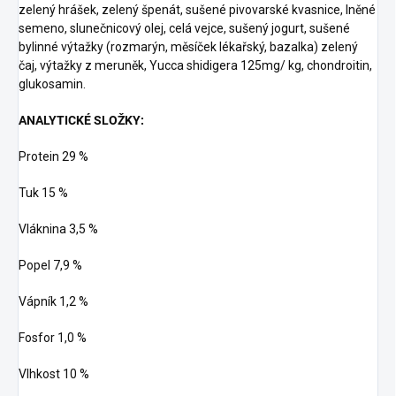
zelený hrášek, zelený špenát, sušené pivovarské kvasnice, lněné
semeno, slunečnicový olej, celá vejce, sušený jogurt, sušené
bylinné výtažky (rozmarýn, měsíček lékařský, bazalka) zelený
čaj, výtažky z meruněk, Yucca shidigera 125mg/ kg, chondroitin,
glukosamin.
ANALYTICKÉ SLOŽKY:
Protein 29 %
Tuk 15 %
Vláknina 3,5 %
Popel 7,9 %
Vápník 1,2 %
Fosfor 1,0 %
Vlhkost 10 %