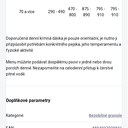
470 -
875 -
795 -
795 -
70 a více
290 - 490
800
890
910
910
Doporučená denní krmná dávka je pouze orientační, je nutno ji
přizpůsobit potřebám konkrétního pejska, jeho temperamentu a
fyzické aktivitě.
Menu můžete podávat dospělému psovi v jedné nebo dvou
porcích denně. Nezapomeňte na celodenní přístup k čerstvé
pitné vodě.
Doplňkové parametry
Kategorie
:
Bezobilné granule
EAN
:
8594037020831