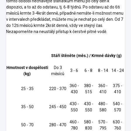
tomto období nechávejte štěňátkům menu po celý den k
dispozici, a to až do odstavu, tj. 6-8 týdnů. Po odstavu až do 6ti
měsíců krmte 3-4krát denně, případně nemáte-li možnost menu
v intervalech předkládat, můžete mu je nechat po celý den. Od 7
do 12ti měsíců krmte 2krát denně, vždy ve stejný čas.
Nezapomeňte na neustálý přístup k čerstvé pitné vodě.
Stáří štěněte (měs.) / Krmné dávky (g)
Hmotnost v dospělosti
Do 3
3 - 6
6 - 8
8 - 14
14 - 24
(kg)
měsíců
360 -
380 -
360 -
375 -
25 - 35
220 - 370
430
515
410
410
430 -
430 -
480 -
540 -
35 - 50
245 - 450
550
550
580
570
460 -
580 -
570 -
630 -
50 - 70
280 - 470
780
830
795
760