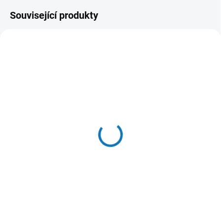
Související produkty
SKLADEM DO 24 HOD
SKLADEM DO 24 HOD
(5 KS)
(14 KS)
Puffins Dog
Puffins Dog Adult Beef
Yorkshire&Mini 15kg
15kg
1 799 Kč
1 876 Kč
Do košíku
Do košíku