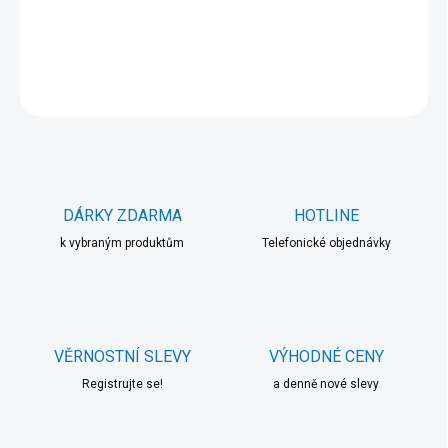
DETAILNÍ INFORMACE
ZEPTAT SE
HLÍDAT
DÁRKY ZDARMA
HOTLINE
k vybraným produktům
Telefonické objednávky
VĚRNOSTNÍ SLEVY
VÝHODNÉ CENY
Registrujte se!
a denně nové slevy