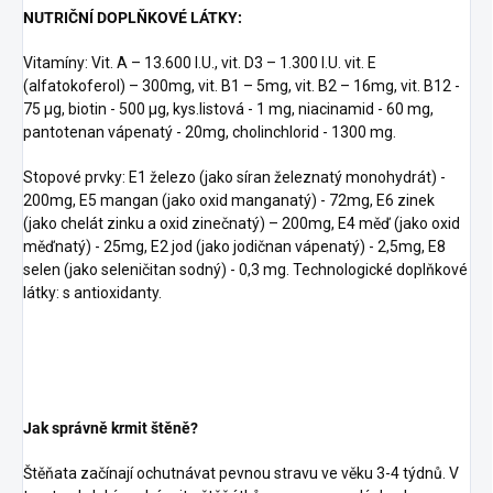
NUTRIČNÍ DOPLŇKOVÉ LÁTKY:
Vitamíny: Vit. A – 13.600 I.U., vit. D3 – 1.300 I.U. vit. E
(alfatokoferol) – 300mg, vit. B1 – 5mg, vit. B2 – 16mg, vit. B12 -
75 µg, biotin - 500 µg, kys.listová - 1 mg, niacinamid - 60 mg,
pantotenan vápenatý - 20mg, cholinchlorid - 1300 mg.
Stopové prvky: E1 železo (jako síran železnatý monohydrát) -
200mg, E5 mangan (jako oxid manganatý) - 72mg, E6 zinek
(jako chelát zinku a oxid zinečnatý) – 200mg, E4 měď (jako oxid
měďnatý) - 25mg, E2 jod (jako jodičnan vápenatý) - 2,5mg, E8
selen (jako seleničitan sodný) - 0,3 mg. Technologické doplňkové
látky: s antioxidanty.
Jak správně krmit štěně?
Štěňata začínají ochutnávat pevnou stravu ve věku 3-4 týdnů. V