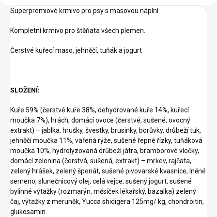
Superpremiové krmivo pro psy s masovou náplní.
Kompletní krmivo pro štěňata všech plemen.
Čerstvé kuřecí maso, jehněčí, tuňák a jogurt
SLOŽENÍ:
Kuře 59% (čerstvé kuře 38%, dehydrované kuře 14%, kuřecí
moučka 7%), hrách, domácí ovoce (čerstvé, sušené, ovocný
extrakt) – jablka, hrušky, švestky, brusinky, borůvky, drůbeží tuk,
jehněčí moučka 11%, vařená rýže, sušené řepné řízky, tuňáková
moučka 10%, hydrolyzovaná drůbeží játra, bramborové vločky,
domácí zelenina (čerstvá, sušená, extrakt) – mrkev, rajčata,
zelený hrášek, zelený špenát, sušené pivovarské kvasnice, lněné
semeno, slunečnicový olej, celá vejce, sušený jogurt, sušené
bylinné výtažky (rozmarýn, měsíček lékařský, bazalka) zelený
čaj, výtažky z meruněk, Yucca shidigera 125mg/ kg, chondroitin,
glukosamin.