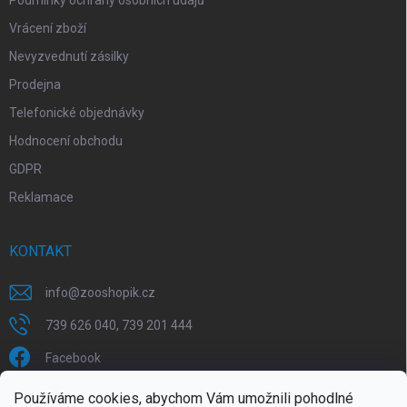
Vrácení zboží
Nevyzvednutí zásilky
Prodejna
Telefonické objednávky
Hodnocení obchodu
GDPR
Reklamace
KONTAKT
info
@
zooshopik.cz
739 626 040, 739 201 444
Facebook
Používáme cookies, abychom Vám umožnili pohodlné
FACEBOOK