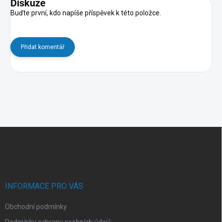
Diskuze
Buďte první, kdo napíše příspěvek k této položce.
Přidat komentář
Z
á
p
a
t
í
INFORMACE PRO VÁS
Obchodní podmínky
Podmínky ochrany osobních údajů