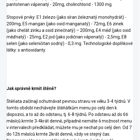
pantotenan vápenatý - 20mg, cholinchlorid - 1300 mg.
Stopové prvky: E1 železo (jako síran železnatý monohydrát) -
200mg, E5 mangan (jako oxid manganatý) - 72mg, E6 zinek
(jako chelát zinku a oxid zinečnatý) – 200mg, E4 měď (jako oxid
měďnatý) - 25mg, E2 jod (jako jodičnan vápenatý) - 2,5mg, E8
selen (jako seleničitan sodný) - 0,3 mg. Technologické doplňkové
látky: s antioxidanty.
Jak správně krmit štěně?
Štěňata začínají ochutnávat pevnou stravu ve věku 3-4 týdnů. V
tomto období nechávejte štěňátkům menu po celý den k
dispozici, a to až do odstavu, tj. 6-8 týdnů. Po odstavu až do 6ti
měsíců krmte 3-4krát denně, případně nemáte-li možnost menu
v intervalech předkládat, můžete mu je nechat po celý den. Od 7
do 12ti měsíců krmte 2krát denně, vždy ve stejný čas.