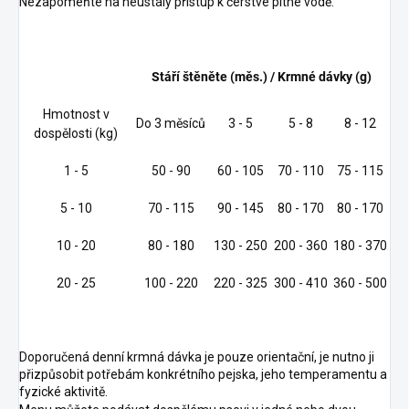
Nezapomeňte na neustálý přístup k čerstvé pitné vodě.
Stáří štěněte (měs.) / Krmné dávky (g)
Hmotnost v
Do 3 měsíců
3 - 5
5 - 8
8 - 12
dospělosti (kg)
1 - 5
50 - 90
60 - 105
70 - 110
75 - 115
5 - 10
70 - 115
90 - 145
80 - 170
80 - 170
10 - 20
80 - 180
130 - 250
200 - 360
180 - 370
20 - 25
100 - 220
220 - 325
300 - 410
360 - 500
Doporučená denní krmná dávka je pouze orientační, je nutno ji
přizpůsobit potřebám konkrétního pejska, jeho temperamentu a
fyzické aktivitě.