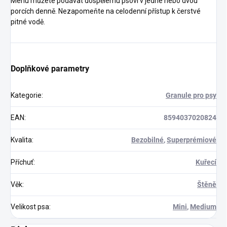
Menu můžete podávat dospělému psovi v jedné nebo dvou
porcích denně. Nezapomeňte na celodenní přístup k čerstvé
pitné vodě.
Doplňkové parametry
Kategorie
:
Granule pro psy
EAN
:
8594037020824
Kvalita
:
Bezobilné
,
Superprémiové
Příchuť
:
Kuřecí
Věk
:
Štěně
Velikost psa
:
Mini
,
Medium