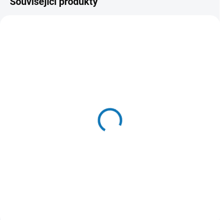
Související produkty
SKLADEM DO 24 HOD
SKLADEM DO 24 HOD
(5 KS)
(14 KS)
Puffins Dog
Puffins Dog Adult Beef
Yorkshire&Mini 15kg
15kg
1 799 Kč
1 876 Kč
Do košíku
Do košíku