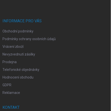
r
n
p
v
í
a
k
t
y
v
í
INFORMACE PRO VÁS
ý
p
Obchodní podmínky
i
s
Podmínky ochrany osobních údajů
u
Vrácení zboží
Nevyzvednutí zásilky
Prodejna
Telefonické objednávky
Hodnocení obchodu
GDPR
Reklamace
KONTAKT