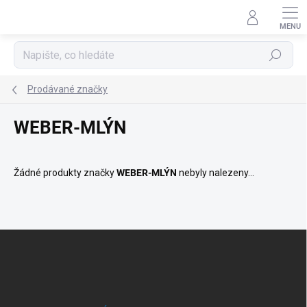
Přejít
na
obsah
Hledat
Prodávané značky
WEBER-MLÝN
Žádné produkty značky
WEBER-MLÝN
nebyly nalezeny...
Z
á
p
a
t