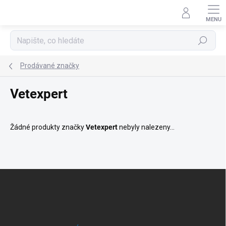
Přejít
na
obsah
Hledat
Prodávané značky
Vetexpert
Žádné produkty značky
Vetexpert
nebyly nalezeny...
Z
á
p
a
t