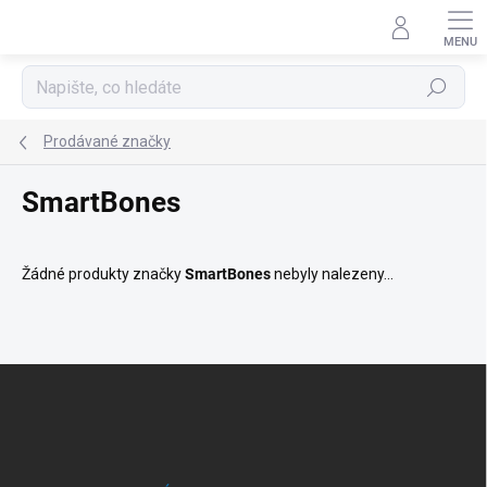
Přejít
na
obsah
Hledat
Prodávané značky
SmartBones
Žádné produkty značky
SmartBones
nebyly nalezeny...
Z
á
p
a
t