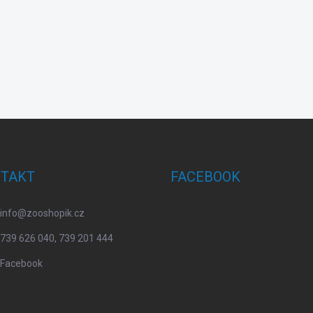
TAKT
FACEBOOK
info
@
zooshopik.cz
739 626 040, 739 201 444
Facebook