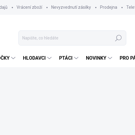
dajů
Vrácení zboží
Nevyzvednutí zásilky
Prodejna
Tele
Hledat
OČKY
HLODAVCI
PTÁCI
NOVINKY
PRO P