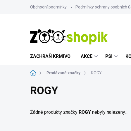
Přejít
Obchodní podmínky
Podmínky ochrany osobních ú
na
obsah
ZACHRAŇ KRMIVO
AKCE
PSI
K
Domů
Prodávané značky
ROGY
ROGY
Žádné produkty značky
ROGY
nebyly nalezeny...