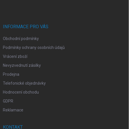
á
c
p
í
p
a
r
t
v
í
INFORMACE PRO VÁS
k
y
Obchodní podmínky
v
ý
Podmínky ochrany osobních údajů
p
i
Vrácení zboží
s
Nevyzvednutí zásilky
u
Prodejna
Telefonické objednávky
Hodnocení obchodu
GDPR
Reklamace
KONTAKT