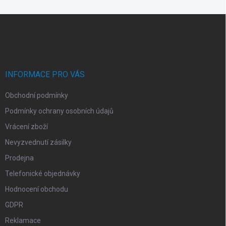
á
d
Z
a
á
c
p
í
p
a
r
t
v
í
INFORMACE PRO VÁS
k
y
Obchodní podmínky
v
ý
Podmínky ochrany osobních údajů
p
i
Vrácení zboží
s
Nevyzvednutí zásilky
u
Prodejna
Telefonické objednávky
Hodnocení obchodu
GDPR
Reklamace