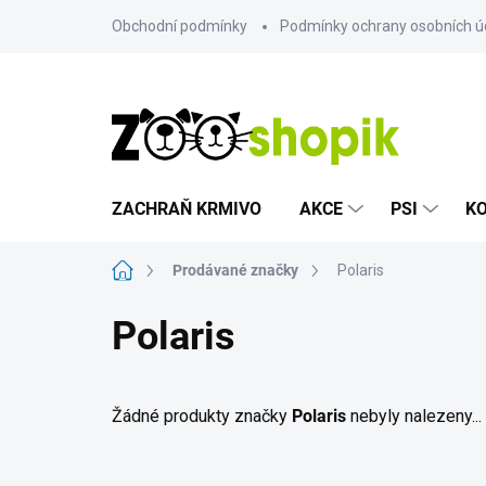
Přejít
Obchodní podmínky
Podmínky ochrany osobních ú
na
obsah
ZACHRAŇ KRMIVO
AKCE
PSI
K
Domů
Prodávané značky
Polaris
Polaris
Žádné produkty značky
Polaris
nebyly nalezeny...