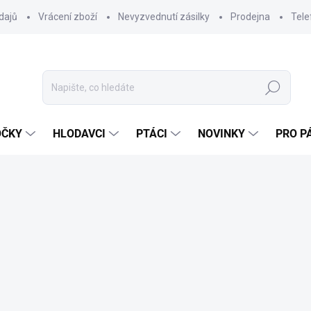
dajů
Vrácení zboží
Nevyzvednutí zásilky
Prodejna
Tele
Hledat
OČKY
HLODAVCI
PTÁCI
NOVINKY
PRO P