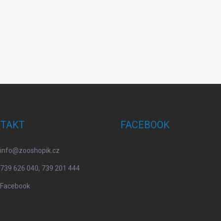
TAKT
FACEBOOK
info
@
zooshopik.cz
739 626 040, 739 201 444
Facebook