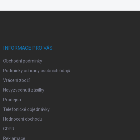
á
d
Z
a
á
c
p
í
p
a
r
t
v
í
INFORMACE PRO VÁS
k
y
Obchodní podmínky
v
ý
Podmínky ochrany osobních údajů
p
i
Vrácení zboží
s
Nevyzvednutí zásilky
u
Prodejna
Telefonické objednávky
Hodnocení obchodu
GDPR
Reklamace