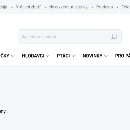
dajů
Vrácení zboží
Nevyzvednutí zásilky
Prodejna
Tele
Hledat
OČKY
HLODAVCI
PTÁCI
NOVINKY
PRO P
ny...