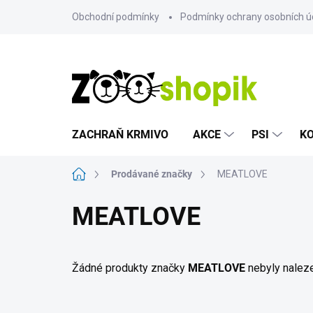
Přejít
Obchodní podmínky
Podmínky ochrany osobních ú
na
obsah
ZACHRAŇ KRMIVO
AKCE
PSI
K
Domů
Prodávané značky
MEATLOVE
MEATLOVE
Žádné produkty značky
MEATLOVE
nebyly naleze