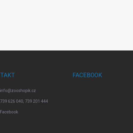
TAKT
FACEBOOK
info
@
zooshopik.cz
739 626 040, 739 201 444
Facebook