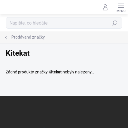
Přejít
na
obsah
Hledat
Prodávané značky
Kitekat
Žádné produkty značky
Kitekat
nebyly nalezeny...
Z
á
p
a
t