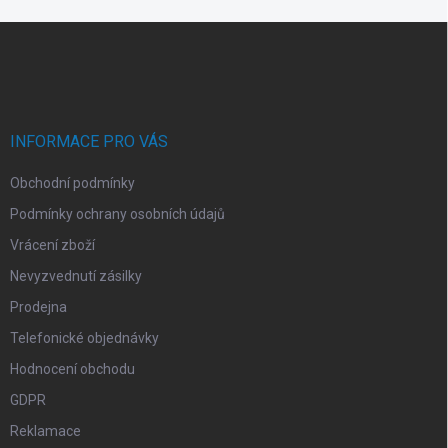
d
Z
a
á
c
p
í
p
a
r
t
v
í
INFORMACE PRO VÁS
k
y
Obchodní podmínky
v
ý
Podmínky ochrany osobních údajů
p
i
Vrácení zboží
s
Nevyzvednutí zásilky
u
Prodejna
Telefonické objednávky
Hodnocení obchodu
GDPR
Reklamace