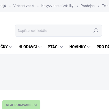
dajů
Vrácení zboží
Nevyzvednutí zásilky
Prodejna
Tele
Hledat
OČKY
HLODAVCI
PTÁCI
NOVINKY
PRO P
NEJPRODÁVANĚJŠÍ