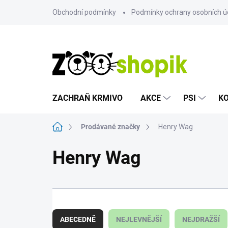
Přejít
Obchodní podmínky
Podmínky ochrany osobních ú
na
obsah
ZACHRAŇ KRMIVO
AKCE
PSI
K
Domů
Prodávané značky
Henry Wag
Henry Wag
Ř
a
ABECEDNĚ
NEJLEVNĚJŠÍ
NEJDRAŽŠÍ
z