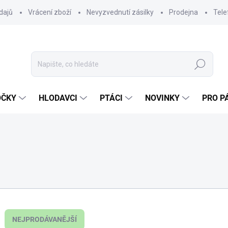
dajů
Vrácení zboží
Nevyzvednutí zásilky
Prodejna
Tele
Hledat
OČKY
HLODAVCI
PTÁCI
NOVINKY
PRO P
NEJPRODÁVANĚJŠÍ