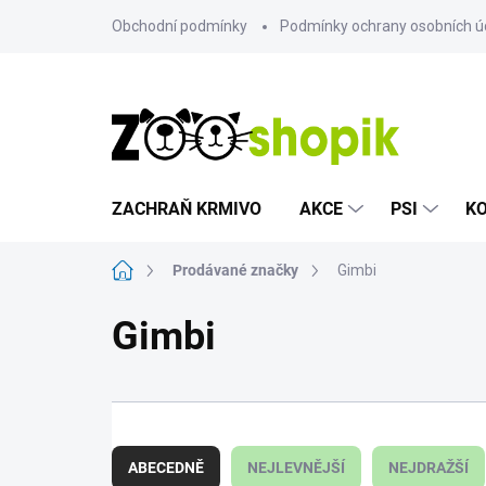
Přejít
Obchodní podmínky
Podmínky ochrany osobních ú
na
obsah
ZACHRAŇ KRMIVO
AKCE
PSI
K
Domů
Prodávané značky
Gimbi
Gimbi
Ř
a
ABECEDNĚ
NEJLEVNĚJŠÍ
NEJDRAŽŠÍ
z