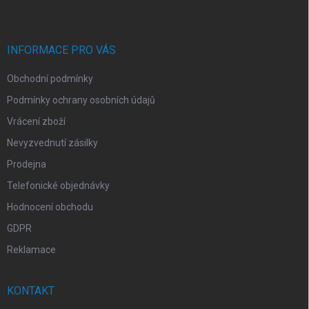
p
í
p
a
r
t
v
í
INFORMACE PRO VÁS
k
y
Obchodní podmínky
v
ý
Podmínky ochrany osobních údajů
p
i
Vrácení zboží
s
Nevyzvednutí zásilky
u
Prodejna
Telefonické objednávky
Hodnocení obchodu
GDPR
Reklamace
KONTAKT