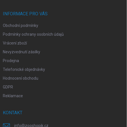
p
a
r
t
v
í
INFORMACE PRO VÁS
k
y
Obchodní podmínky
v
ý
Podmínky ochrany osobních údajů
p
i
Vrácení zboží
s
Nevyzvednutí zásilky
u
Prodejna
Telefonické objednávky
Hodnocení obchodu
GDPR
Reklamace
KONTAKT
info
@
zooshopik.cz