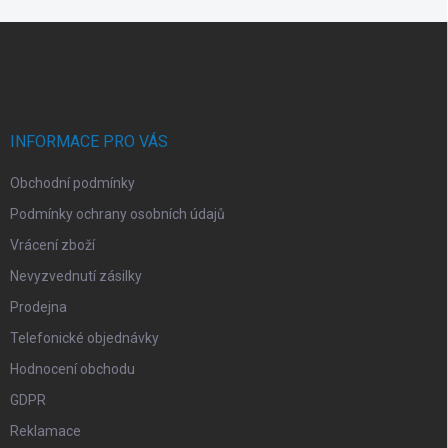
d
Z
a
á
c
p
í
p
a
r
t
v
í
INFORMACE PRO VÁS
k
y
Obchodní podmínky
v
ý
Podmínky ochrany osobních údajů
p
i
Vrácení zboží
s
Nevyzvednutí zásilky
u
Prodejna
Telefonické objednávky
Hodnocení obchodu
GDPR
Reklamace