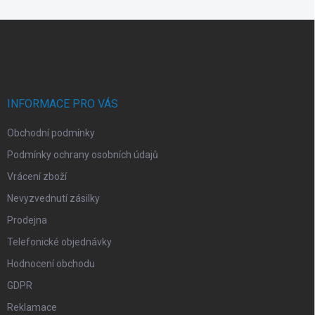
á
d
Z
a
á
c
p
í
p
a
r
t
v
í
INFORMACE PRO VÁS
k
y
Obchodní podmínky
v
ý
Podmínky ochrany osobních údajů
p
i
Vrácení zboží
s
Nevyzvednutí zásilky
u
Prodejna
Telefonické objednávky
Hodnocení obchodu
GDPR
Reklamace