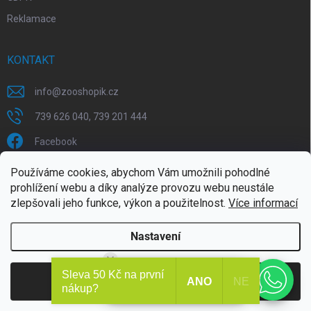
Reklamace
KONTAKT
info
@
zooshopik.cz
739 626 040, 739 201 444
Facebook
Používáme cookies, abychom Vám umožnili pohodlné
FACEBOOK
prohlížení webu a díky analýze provozu webu neustále
zlepšovali jeho funkce, výkon a použitelnost.
Více informací
Nastavení
Dobrý den, potřebujete
Sleva 50 Kč na první
Copyright 2026
ZOOshopik
. Všechna práva vyhrazena.
Souhlasím
ANO
NE
poradit ?
Doprava zdarma od 1799,- (do 30 kg)
nákup?
Vytvořil Shoptet