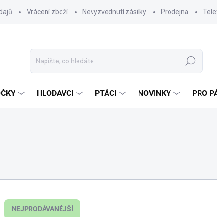
dajů
Vrácení zboží
Nevyzvednutí zásilky
Prodejna
Tele
Hledat
OČKY
HLODAVCI
PTÁCI
NOVINKY
PRO P
NEJPRODÁVANĚJŠÍ