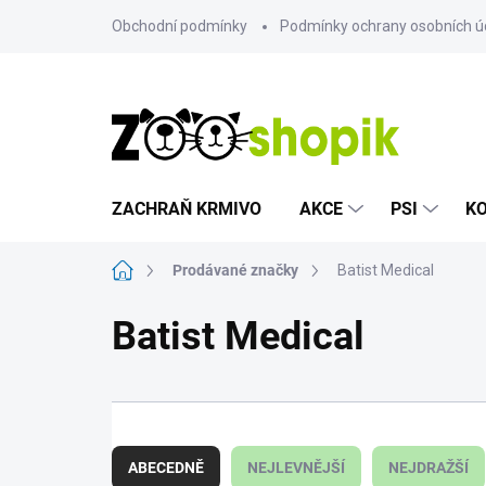
Přejít
Obchodní podmínky
Podmínky ochrany osobních ú
na
obsah
ZACHRAŇ KRMIVO
AKCE
PSI
K
Domů
Prodávané značky
Batist Medical
Batist Medical
Ř
a
ABECEDNĚ
NEJLEVNĚJŠÍ
NEJDRAŽŠÍ
z