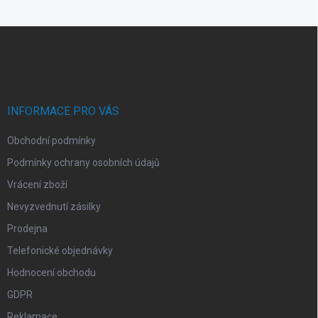
á
d
Z
a
á
c
p
í
p
a
r
t
v
í
INFORMACE PRO VÁS
k
y
Obchodní podmínky
v
ý
Podmínky ochrany osobních údajů
p
i
Vrácení zboží
s
Nevyzvednutí zásilky
u
Prodejna
Telefonické objednávky
Hodnocení obchodu
GDPR
Reklamace