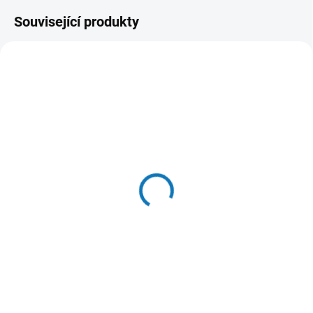
Související produkty
SKLADEM U DODAVATELE
SKLADEM DO 24 HOD
(>20 KS)
(>20 KS)
Woolf Triangle of Lamb
Woolf Triangle of Rabbit
and Cod 100g
and Cod 100g
73 Kč
69 Kč
Do košíku
Do košíku