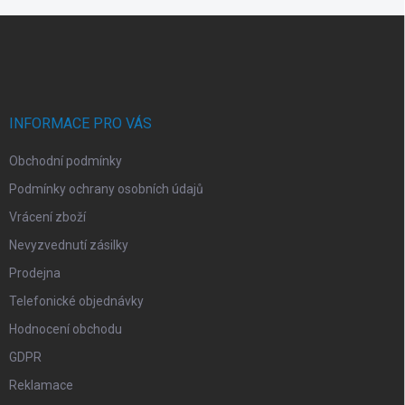
Z
á
p
a
t
í
INFORMACE PRO VÁS
Obchodní podmínky
Podmínky ochrany osobních údajů
Vrácení zboží
Nevyzvednutí zásilky
Prodejna
Telefonické objednávky
Hodnocení obchodu
GDPR
Reklamace