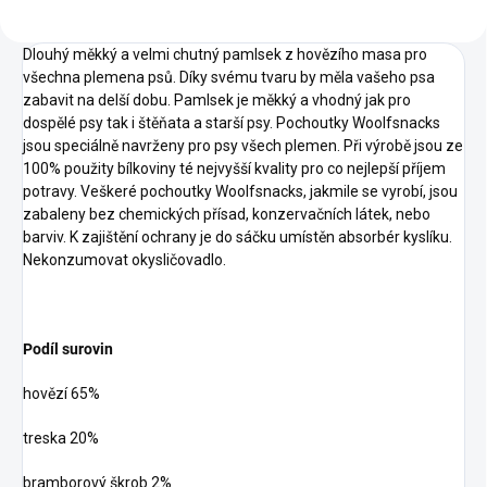
Dlouhý měkký a velmi chutný pamlsek z hovězího masa pro
všechna plemena psů. Díky svému tvaru by měla vašeho psa
zabavit na delší dobu. Pamlsek je měkký a vhodný jak pro
dospělé psy tak i štěňata a starší psy. Pochoutky Woolfsnacks
jsou speciálně navrženy pro psy všech plemen. Při výrobě jsou ze
100% použity bílkoviny té nejvyšší kvality pro co nejlepší příjem
potravy. Veškeré pochoutky Woolfsnacks, jakmile se vyrobí, jsou
zabaleny bez chemických přísad, konzervačních látek, nebo
barviv. K zajištění ochrany je do sáčku umístěn absorbér kyslíku.
Nekonzumovat okysličovadlo.
Podíl surovin
hovězí 65%
treska 20%
bramborový škrob 2%