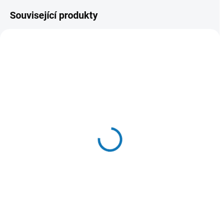
Související produkty
SKLADEM DO 24 HOD
SKLADEM V E-SHOPU
(14 KS)
(1 KS)
Brit Raw Treat Cat
Churu cat Rolls - Kuře,
Hair&Skin, Fish&Turkey
tunak 40g
40g
60 Kč
87 Kč
Do košíku
Do košíku