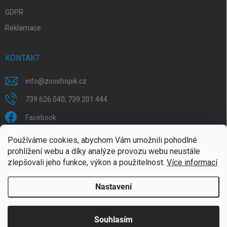
GDPR
Reklamace
KONTAKT
info
@
zooshopik.cz
739 626 040, 739 201 444
Facebook
Používáme cookies, abychom Vám umožnili pohodlné
FACEBOOK
prohlížení webu a díky analýze provozu webu neustále
zlepšovali jeho funkce, výkon a použitelnost.
Více informací
Nastavení
Copyright 2026
ZOOshopik
. Všechna práva vyhrazena.
Souhlasím
Doprava zdarma od 1799,- (do 30 kg)