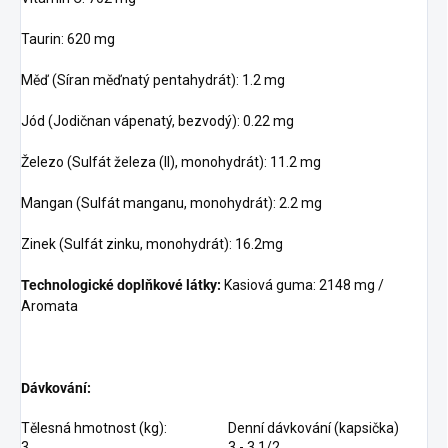
Taurin: 620 mg
Měď (Síran měďnatý pentahydrát): 1.2 mg
Jód (Jodičnan vápenatý, bezvodý): 0.22 mg
Železo (Sulfát železa (II), monohydrát): 11.2 mg
Mangan (Sulfát manganu, monohydrát): 2.2 mg
Zinek (Sulfát zinku, monohydrát): 16.2mg
Technologické doplňkové látky:
Kasiová guma: 2148 mg /
Aromata
Dávkování:
Tělesná hmotnost (kg):
Denní dávkování (kapsička)
3
3 - 3 1/2