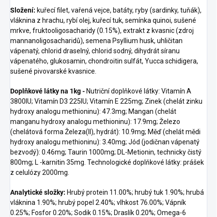
Složení:
kuřecí filet, vařená vejce, batáty, ryby (sardinky, tuňák),
vláknina z hrachu, rybí olej, kuřecí tuk, semínka quinoi, sušené
mrkve, fruktooligosacharidy (0.15%), extrakt z kvasnic (zdroj
mannanoligosacharidů), semena Psyllium husk, uhličitan
vápenatý, chlorid draselný, chlorid sodný, dihydrát síranu
vápenatého, glukosamin, chondroitin sulfát, Yucca schidigera,
sušené pivovarské kvasnice.
Doplňkové látky na 1kg -
Nutriční doplňkové látky: Vitamín A
3800IU; Vitamín D3 225IU; Vitamín E 225mg; Zinek (chelát zinku
hydroxy analogu methioninu): 47.3mg; Mangan (chelát
manganu hydroxy analogu methioninu): 17.9mg; Železo
(chelátová forma Železa(II), hydrát): 10.9mg; Měď (chelát mědi
hydroxy analogu methioninu): 3.40mg; Jód (jodičnan vápenatý
bezvodý): 0.46mg; Taurin 1000mg; DL-Metionin, technicky čistý
800mg; L -karnitin 35mg. Technologické doplňkové látky: prášek
z celulózy 2000mg.
Analytické složky:
Hrubý protein 11.00%; hrubý tuk 1.90%; hrubá
vláknina 1.90%; hrubý popel 2.40%; vlhkost 76.00%; Vápník
0.25%; Fosfor 0.20%; Sodik 0.15%; Draslík 0.20%; Omega-6