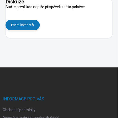
Diskuze
Buďte první, kdo napíše příspěvek k této položce.
Přidat komentář
Z
á
p
a
t
í
INFORMACE PRO VÁS
Obchodní podmínky