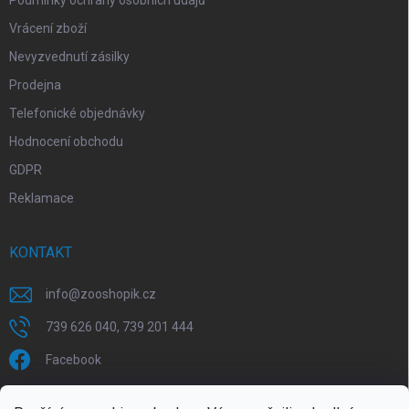
Podmínky ochrany osobních údajů
Vrácení zboží
Nevyzvednutí zásilky
Prodejna
Telefonické objednávky
Hodnocení obchodu
GDPR
Reklamace
KONTAKT
info
@
zooshopik.cz
739 626 040, 739 201 444
Facebook
FACEBOOK