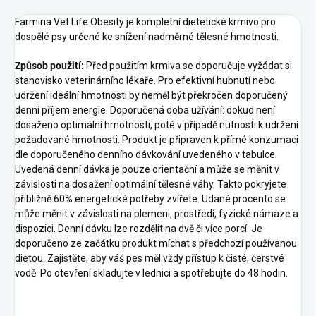
Farmina Vet Life Obesity je kompletní dietetické krmivo pro
dospělé psy určené ke snížení nadměrné tělesné hmotnosti.
Způsob použití:
Před použitím krmiva se doporučuje vyžádat si
stanovisko veterinárního lékaře. Pro efektivní hubnutí nebo
udržení ideální hmotnosti by neměl být překročen doporučený
denní příjem energie. Doporučená doba užívání: dokud není
dosaženo optimální hmotnosti, poté v případě nutnosti k udržení
požadované hmotnosti. Produkt je připraven k přímé konzumaci
dle doporučeného denního dávkování uvedeného v tabulce.
Uvedená denní dávka je pouze orientační a může se měnit v
závislosti na dosažení optimální tělesné váhy. Takto pokryjete
přibližně 60% energetické potřeby zvířete. Udané procento se
může měnit v závislosti na plemeni, prostředí, fyzické námaze a
dispozici. Denní dávku lze rozdělit na dvě či více porcí. Je
doporučeno ze začátku produkt míchat s předchozí používanou
dietou. Zajistěte, aby váš pes měl vždy přístup k čisté, čerstvé
vodě. Po otevření skladujte v lednici a spotřebujte do 48 hodin.