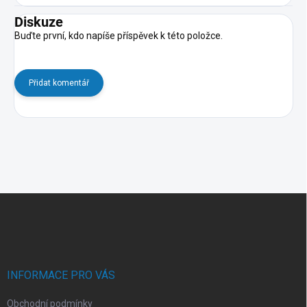
Diskuze
Buďte první, kdo napíše příspěvek k této položce.
Přidat komentář
Z
á
p
a
t
í
INFORMACE PRO VÁS
Obchodní podmínky