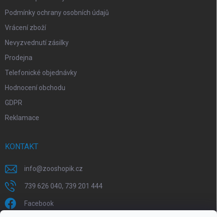
Podmínky ochrany osobních údajů
Vrácení zboží
Nevyzvednutí zásilky
Prodejna
Telefonické objednávky
Hodnocení obchodu
GDPR
Reklamace
KONTAKT
info
@
zooshopik.cz
739 626 040, 739 201 444
Facebook