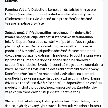
Diabetic
Farmina Vet Life Diabetic
je kompletní dietetické krmivo pro
kočky určené jako podpora kontrolovaného přísunu glukózy
(Diabetes mellitus). Je vhodné také pro snížení nadměrné
tělesné hmotnosti zvířete.
Způsob použití: Před použitím i prodloužením doby užívání
krmiva se doporučuje vyžádat si stanovisko veterinárního
lékaře.
Doporučená doba užívání: v případě potřeby regulace
přísunu glukózy (Diabetes mellitus) ze začátku podávejte
produkt až 6 měsíců; v případě nadměrné tělesné hmotnosti
dokud není dosaženo optimální hmotnosti. Produkt je připraven
k přímé konzumaci dle doporučeného denního dávkování
uvedeného v tabulce. Uvedená denní dávka je pouze orientační a
může se měnit v závislosti na dosažení optimální tělesné váhy.
Denní množství se může měnit také v závislosti na plemeni,
prostředí, fyzické námaze, dispozici a zdravotním stavu. Denní
dávku lze rozdělit na dvě či více porcí. Je doporučeno ze začátku
produkt míchat s předchozí používanou dietou. Zajistěte, aby
vaše kočka měla vždy přístup k čisté, čerstvé vodě.
Složení:
Dehydratovaný kuřecí protein, kukuřičný gluten, oves,
špalda, hydrolyzovaný rybí protein, kuřecí tuk, vláknina z hrachu,