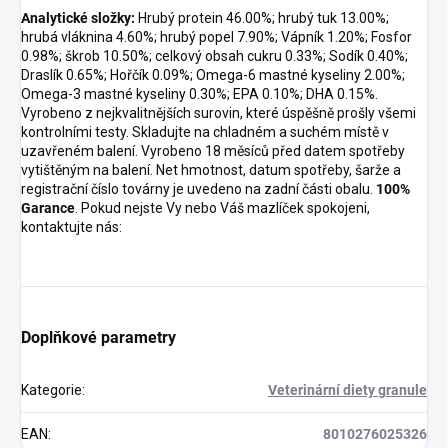
Analytické složky:
Hrubý protein 46.00%; hrubý tuk 13.00%;
hrubá vláknina 4.60%; hrubý popel 7.90%; Vápník 1.20%; Fosfor
0.98%; škrob 10.50%; celkový obsah cukru 0.33%; Sodík 0.40%;
Draslík 0.65%; Hořčík 0.09%; Omega-6 mastné kyseliny 2.00%;
Omega-3 mastné kyseliny 0.30%; EPA 0.10%; DHA 0.15%.
Vyrobeno z nejkvalitnějších surovin, které úspěšně prošly všemi
kontrolními testy. Skladujte na chladném a suchém místě v
uzavřeném balení. Vyrobeno 18 měsíců před datem spotřeby
vytištěným na balení. Net hmotnost, datum spotřeby, šarže a
registrační číslo továrny je uvedeno na zadní části obalu.
100%
Garance
. Pokud nejste Vy nebo Váš mazlíček spokojeni,
kontaktujte nás:
Doplňkové parametry
Kategorie
:
Veterinární diety granule
EAN
:
8010276025326