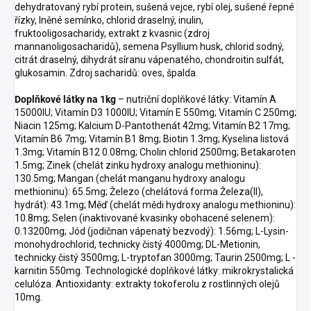
dehydratovaný rybí protein, sušená vejce, rybí olej, sušené řepné
řízky, lněné semínko, chlorid draselný, inulin,
fruktooligosacharidy, extrakt z kvasnic (zdroj
mannanoligosacharidů), semena Psyllium husk, chlorid sodný,
citrát draselný, dihydrát síranu vápenatého, chondroitin sulfát,
glukosamin. Zdroj sacharidů: oves, špalda.
Doplňkové látky na 1kg
– nutriční doplňkové látky: Vitamín A
15000IU; Vitamín D3 1000IU; Vitamín E 550mg; Vitamín C 250mg;
Niacin 125mg; Kalcium D-Pantothenát 42mg; Vitamín B2 17mg;
Vitamín B6 7mg; Vitamín B1 8mg; Biotin 1.3mg; Kyselina listová
1.3mg; Vitamín B12 0.08mg; Cholin chlorid 2500mg; Betakaroten
1.5mg; Zinek (chelát zinku hydroxy analogu methioninu):
130.5mg; Mangan (chelát manganu hydroxy analogu
methioninu): 65.5mg; Železo (chelátová forma Železa(II),
hydrát): 43.1mg; Měď (chelát mědi hydroxy analogu methioninu):
10.8mg; Selen (inaktivované kvasinky obohacené selenem):
0.13200mg; Jód (jodičnan vápenatý bezvodý): 1.56mg; L-Lysin-
monohydrochlorid, technicky čistý 4000mg; DL-Metionin,
technicky čistý 3500mg; L-tryptofan 3000mg; Taurin 2500mg; L -
karnitin 550mg. Technologické doplňkové látky: mikrokrystalická
celulóza. Antioxidanty: extrakty tokoferolu z rostlinných olejů
10mg.