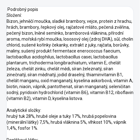
Podrobný popis
Složení:
Bizon, jehněčí moučka, sladké brambory, vejce, protein z hrachu,
hrách, brambory, řepkový olej, rajčatové mláto, pečená zvěřina,
pečený bizon, lněné semínko, bramborová vláknina, přírodní
aroma, mořská rybí moučka, lososový olej (zdroj DHA), sůl, cholin
chlorid, sušené kořínky čekanky, extrakt z juky, rajčata, borůvky,
maliny, sušený produkt fermentace enerococcus faecium,
lactobacillus acidophilus, lactobacillus casei, lactobacillus
plantarum, trichoderma longibrachiatum, vitamin E, chelát
železa, chelát zinku, chelát mědi, síran železnatý, síran
zinečnatý, síran měďnatý, jodid draselný, thiaminvitamin B1,
chelát manganu, oxid manganatý, kyselina askorbová, vitamin A,
biotin, niacin, vápník, pantothenat, síran manganatý, seleničitan
sodný, pyridoxin hydrochlorid (vitamin B6), vitamin B12, riboflavin
(vitamin B2), vitamin D, kyselina listova.
Analytické složky:
hrubý tuk 28%, hrubé oleje a tuky 17%, hrubá popelovina
(minerální látky) 7,5%, hrubá vláknina 5%, vlhkost 10%, vápník
1,4%, fosfor 1%.