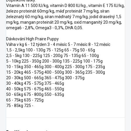
Doplňkové látky:
Vitamín A 11 500 IU/kg, vitamín D 800 IU/kg , vitamín E 175 IU/kg,
železo proteinát 60mg/kg, měď proteinát 7 mg/kg, síran
železnatý 60 mg/kg, síran měďnatý 7 mg/kg, jodid draselný 1,5
mg/kg, mangan proteinát 20 mg/kg, oxid manganitý 20 mg/kg,
omega6 - 2,8%, Omega3 - 0,3%, DHA 0,05.
Dávkování High Praire Puppy
Váha v kg 6 - 12 týden 3 - 4 měsíc 5 - 7 měsíc 8 - 12 měsíc
1,5 - 2,5kg 100 - 130g 75 - 125g 65 - 75g 50 - 65g
2,5 - 5kg 130 - 225g 125 - 200g 75 - 135g 65 - 100g
5 - 10kg 225 - 350g 200 - 300g 135 - 225g 100 - 175g
10 - 15kg 350 - 465g 300 - 400g 225 - 300g 175 - 235g
15 - 20kg 465 - 575g 400 - 500g 300 - 365g 235 - 300g
20 - 30kg 500 - 665g 365 - 475g 300 - 375g
30 - 40kg 475 - 575g 375 - 465g
40 - 50kg 575 - 675g 465 - 550g
50 - 65kg 675 - 800g 550 - 635g
65 - 75kg 635 - 725g
75 - 85kg 725 -