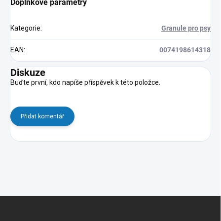
Doplňkové parametry
Kategorie
:
Granule pro psy
EAN
:
0074198614318
Diskuze
Buďte první, kdo napíše příspěvek k této položce.
Přidat komentář
Z
á