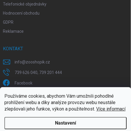
Telefonické objednávky
Hodnocení obchodu
GDPR
Reklamace
KONTAKT
info
@
zooshopik.cz
739 626 040, 739 201 444
Facebook
Používáme cookies, abychom Vám umožnili pohodlné
FACEBOOK
prohlížení webu a díky analýze provozu webu neustále
zlepšovali jeho funkce, výkon a použitelnost.
Více informací
Nastavení