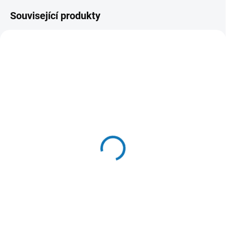
Související produkty
SKLADEM DO 24 HOD
SKLADEM V E-SHOPU
(>20 KS)
(>20 KS)
Pochoutka kočka
Churu Cat Tuna Fillet in
SWEETIES tuňák a
Crab Flavoured Broth
krevety 7ks Zolux
15g
70 Kč
48 Kč
Do košíku
Do košíku