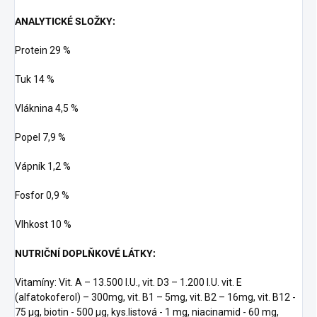
ANALYTICKÉ SLOŽKY:
Protein 29 %
Tuk 14 %
Vláknina 4,5 %
Popel 7,9 %
Vápník 1,2 %
Fosfor 0,9 %
Vlhkost 10 %
NUTRIČNÍ DOPLŇKOVÉ LÁTKY:
Vitamíny: Vit. A – 13.500 I.U., vit. D3 – 1.200 I.U. vit. E
(alfatokoferol) – 300mg, vit. B1 – 5mg, vit. B2 – 16mg, vit. B12 -
75 µg, biotin - 500 µg, kys.listová - 1 mg, niacinamid - 60 mg,