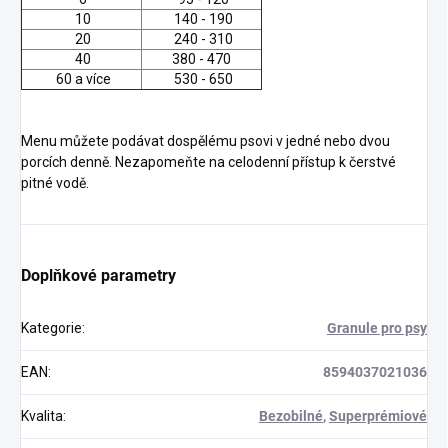
10
140 - 190
20
240 - 310
40
380 - 470
60 a více
530 - 650
Menu můžete podávat dospělému psovi v jedné nebo dvou
porcích denně. Nezapomeňte na celodenní přístup k čerstvé
pitné vodě.
Doplňkové parametry
Kategorie
:
Granule pro psy
EAN
:
8594037021036
Kvalita
:
Bezobilné
,
Superprémiové