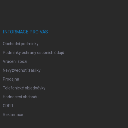
Z
á
p
a
t
í
INFORMACE PRO VÁS
Obchodní podmínky
Podmínky ochrany osobních údajů
Vrácení zboží
Nevyzvednutí zásilky
Prodejna
Telefonické objednávky
Hodnocení obchodu
GDPR
Reklamace