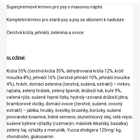
Superpremiové krmivo pro psy s masovou náplní.
Kompletní krmivo pro starší psy a psy se sklonem k nadváze.
Čerstvá krůta, jehněčí, zelenina a ovoce
SLOŽENÍ:
Krůta 55% (čerstvá krůta 35%, dehydrovaná krůta 12%, krůtí
moučka 8%), jehněčí 16% (čerstvé jehněčí 10%, jehněčí moučka
4%), hrách, domácí zelenina (čerstvá, sušená, extrakt) – mrkev,
rajčata, zelený hrášek, zelený špenát, drůbeží tuk, kuře 9%,
vařená rýže, sušené řepné řízky, hydroly¬zovaná drůbeží játra,
bramborové vločky, domácí ovoce (čerstvé, sušené, ovocný
extrakt) – jablka, hrušky, švestky, brusinky, borůvky, sušené
pivovarské kvasnice, lněné semeno, slunečnicový olej, celá vejce,
sušené bylinné výtažky (rozmarýn, měsíček lékařský, bazalka)
zelený čaj, výtažky z meruněk, Yucca shidigera 125mg/ kg,
chondroitin, glukosamin.