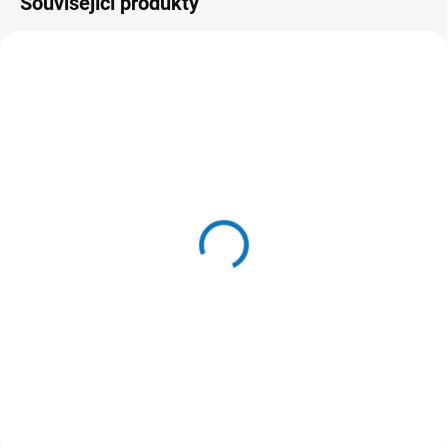
Související produkty
SKLADEM DO 24 HOD
SKLADEM DO 24 HOD
(5 KS)
(2 KS)
Puffins Dog
Puffins Dog Adult Maxi
Yorkshire&Mini 15kg
Beef 15kg
1 799 Kč
1 876 Kč
Do košíku
Do košíku