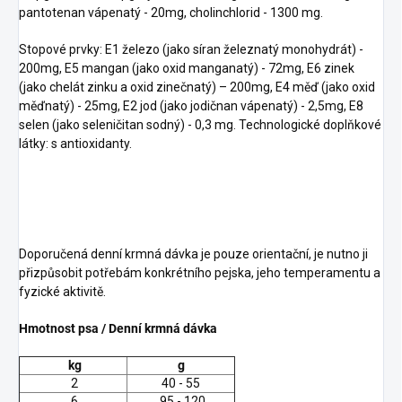
pantotenan vápenatý - 20mg, cholinchlorid - 1300 mg.
Stopové prvky: E1 železo (jako síran železnatý monohydrát) -
200mg, E5 mangan (jako oxid manganatý) - 72mg, E6 zinek
(jako chelát zinku a oxid zinečnatý) – 200mg, E4 měď (jako oxid
měďnatý) - 25mg, E2 jod (jako jodičnan vápenatý) - 2,5mg, E8
selen (jako seleničitan sodný) - 0,3 mg. Technologické doplňkové
látky: s antioxidanty.
Doporučená denní krmná dávka je pouze orientační, je nutno ji
přizpůsobit potřebám konkrétního pejska, jeho temperamentu a
fyzické aktivitě.
Hmotnost psa / Denní krmná dávka
kg
g
2
40 - 55
6
95 - 120