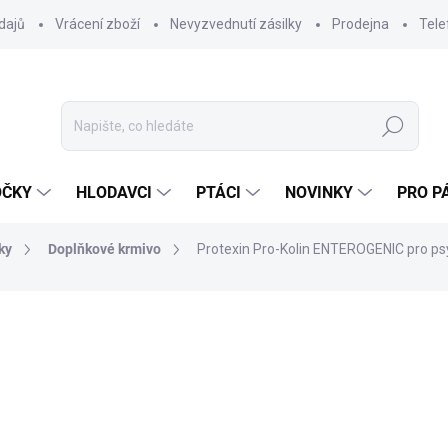
dajů
Vrácení zboží
Nevyzvednutí zásilky
Prodejna
Tele
Hledat
OČKY
HLODAVCI
PTÁCI
NOVINKY
PRO P
ky
Doplňkové krmivo
Protexin Pro-Kolin ENTEROGENIC pro ps
ocení
814 Kč
726,79 Kč bez DPH
Měrná
SKLADEM DO 24 HOD
(16 