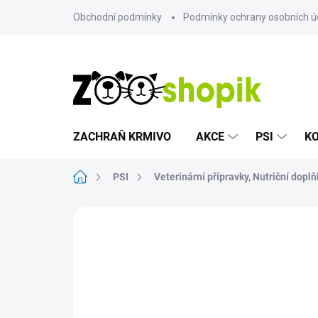
Přejít
Obchodní podmínky
Podmínky ochrany osobních ú
na
obsah
ZACHRAŇ KRMIVO
AKCE
PSI
K
Domů
PSI
Veterinární přípravky, Nutriční doplň
Neohodnoceno
Podrobnosti hodn