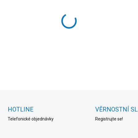
cena:
MOŽNOSTI DORUČENÍ
−
+
DETAILNÍ INFORMACE
HOTLINE
VĚRNOSTNÍ S
Telefonické objednávky
Registrujte se!