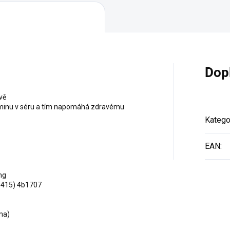
Dop
vě
aminu v séru a tím napomáhá zdravému
Katego
EAN
:
mg
0415) 4b1707
ma)