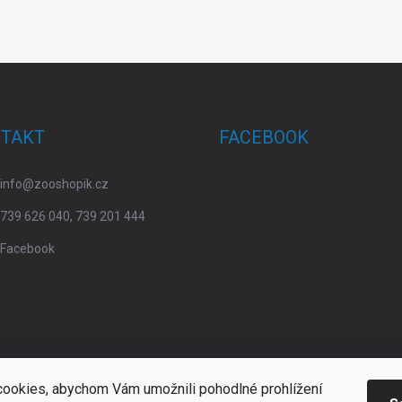
TAKT
FACEBOOK
info
@
zooshopik.cz
739 626 040, 739 201 444
Facebook
ookies, abychom Vám umožnili pohodlné prohlížení