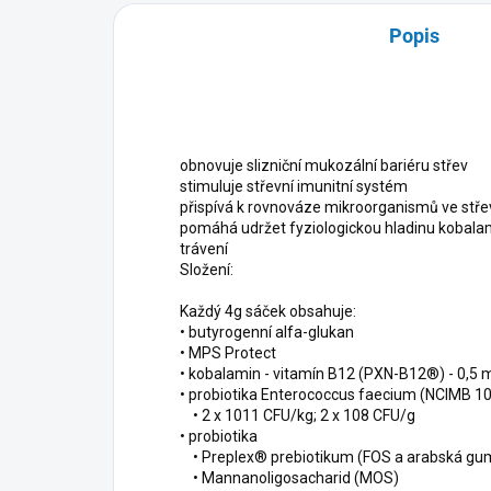
Popis
obnovuje slizniční mukozální bariéru střev
stimuluje střevní imunitní systém
přispívá k rovnováze mikroorganismů ve stře
pomáhá udržet fyziologickou hladinu kobal
trávení
Složení:
Každý 4g sáček obsahuje:
• butyrogenní alfa-glukan
• MPS Protect
• kobalamin - vitamín B12 (PXN-B12®) - 0,5 
• probiotika Enterococcus faecium (NCIMB 1
• 2 x 1011 CFU/kg; 2 x 108 CFU/g
• probiotika
• Preplex® prebiotikum (FOS a arabská gu
• Mannanoligosacharid (MOS)