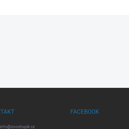
TAKT
FACEBOOK
info
@
zooshopik.cz