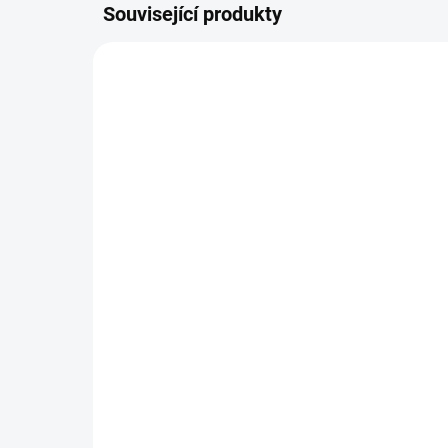
Související produkty
49961
SKLADEM DO TÝDNE
Litter-Robot 3 Open Air
MA
Circuit Board
or
2 999 Kč
19
Do košíku