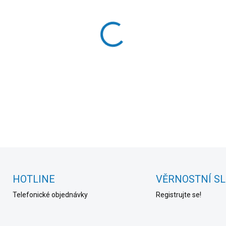
cena:
MOŽNOSTI DORUČENÍ
−
+
DETAILNÍ INFORMACE
HOTLINE
VĚRNOSTNÍ S
Telefonické objednávky
Registrujte se!