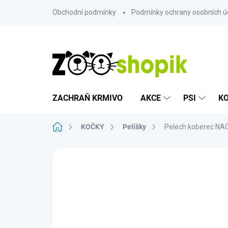
Přejít
Obchodní podmínky
Podmínky ochrany osobních ú
na
obsah
ZACHRAŇ KRMIVO
AKCE
PSI
K
Domů
KOČKY
Pelíšky
Pelech koberec NA
Neohodnoceno
Podrobnosti hodn