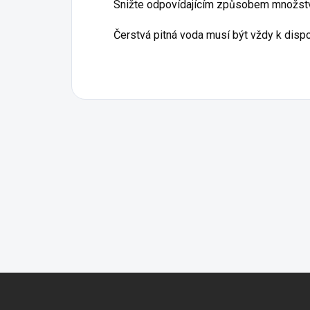
Snižte odpovídajícím způsobem množství
Čerstvá pitná voda musí být vždy k dispo
Z
á