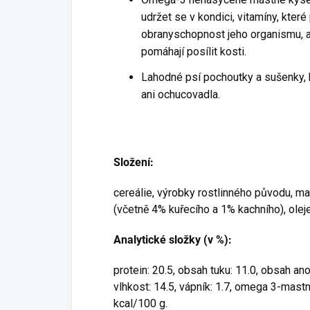
udržet se v kondici, vitamíny, kter
obranyschopnost jeho organismu, a
pomáhají posílit kosti.
Lahodné psí pochoutky a sušenky, 
ani ochucovadla.
Složení:
cereálie, výrobky rostlinného původu, m
(včetně 4% kuřecího a 1% kachního), oleje 
Analytické složky (v %):
protein: 20.5, obsah tuku: 11.0, obsah anor
vlhkost: 14.5, vápník: 1.7, omega 3-mast
kcal/100 g.