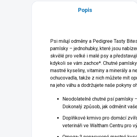
Popis
Psi milují odměny a Pedigree Tasty Bites
pamlsky – jednohubky, které jsou nabíze
skvělé pro velké i malé psy a představuj
kdykoli se vám zachce*. Chutné pamlsk
mastné kyseliny, vitaminy a minerály a n
ochucovadla, takže z nich můžete mít opr
na jeho váhu a dodržujete naše pokyny o
Neodolatelně chutné psí pamlsky –
Dokonalý způsob, jak odměnit vaš
Doplňkové krmivo pro domácí zvířa
veterináři ve Waltham Centru pro v
Omega-3 nenasycené mastné kyseli