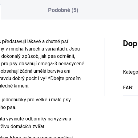
Podobné (5)
 představují lákavé a chutné psí
Dop
ny v mnoha tvarech a variantách. Jsou
í dokonalý způsob, jak psa odměnit,
y pro psy obsahují omega-3 nenasycené
eobsahují žádná umělá barviva ani
Katego
avdu dobrý pocit i vy! *Dbejte prosím
hledně krmení.
EAN
:
 jednohubky pro velké i malé psy.
eho psa.
ta vyvinuté odborníky na výživu a
ýživu domácích zvířat.
ny, které vašemu psovi pomáhají