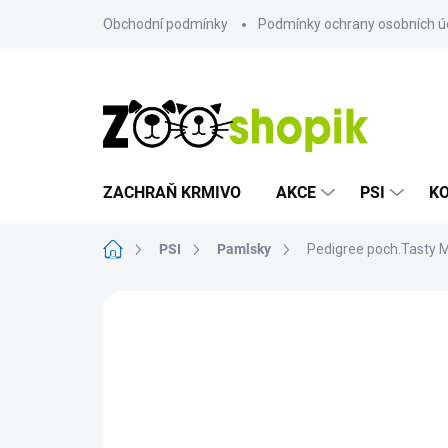
Přejít
Obchodní podmínky
Podmínky ochrany osobních ú
na
obsah
ZACHRAŇ KRMIVO
AKCE
PSI
K
Domů
PSI
Pamlsky
Pedigree poch.Tasty 
Neohodnoceno
Podrobnosti hodn