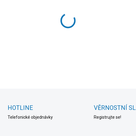
cena:
MOŽNOSTI DORUČENÍ
−
+
DETAILNÍ INFORMACE
HOTLINE
VĚRNOSTNÍ S
Telefonické objednávky
Registrujte se!