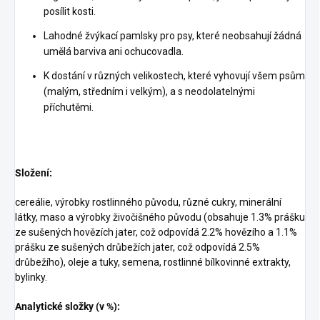
posílit kosti.
Lahodné žvýkací pamlsky pro psy, které neobsahují žádná
umělá barviva ani ochucovadla.
K dostání v různých velikostech, které vyhovují všem psům
(malým, středním i velkým), a s neodolatelnými
příchutěmi.
Složení:
cereálie, výrobky rostlinného původu, různé cukry, minerální
látky, maso a výrobky živočišného původu (obsahuje 1.3% prášku
ze sušených hovězích jater, což odpovídá 2.2% hovězího a 1.1%
prášku ze sušených drůbežích jater, což odpovídá 2.5%
drůbežího), oleje a tuky, semena, rostlinné bílkovinné extrakty,
bylinky.
Analytické složky (v %):