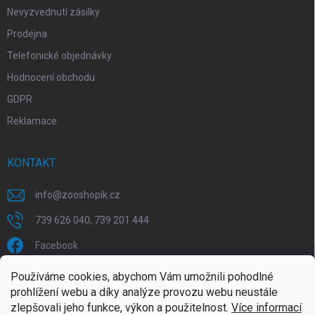
Nevyzvednutí zásilky
Prodejna
Telefonické objednávky
Hodnocení obchodu
GDPR
Reklamace
KONTAKT
info
@
zooshopik.cz
739 626 040, 739 201 444
Facebook
Používáme cookies, abychom Vám umožnili pohodlné
FACEBOOK
prohlížení webu a díky analýze provozu webu neustále
zlepšovali jeho funkce, výkon a použitelnost.
Více informací