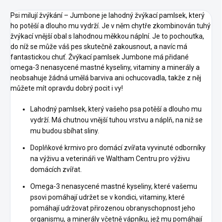
Psi milují žvýkání – Jumbone je lahodný žvýkací pamlsek, který
ho potěší a dlouho mu vydrží. Je v něm chytře zkombinován tuhý
žvýkací vnější obal s lahodnou měkkou náplní. Je to pochoutka,
do níž se může váš pes skutečně zakousnout, a navíc má
fantastickou chuť. Žvýkací pamlsek Jumbone má přidané
omega-3 nenasycené mastné kyseliny, vitaminy a minerály a
neobsahuje žádná umělá barviva ani ochucovadla, takže z něj
můžete mít opravdu dobrý pocit i vy!
Lahodný pamlsek, který vašeho psa potěší a dlouho mu
vydrží. Má chutnou vnější tuhou vrstvu a náplň, na niž se
mu budou sbíhat sliny.
Doplňkové krmivo pro domácí zvířata vyvinuté odborníky
na výživu a veterináři ve Waltham Centru pro výživu
domácích zvířat.
Omega-3 nenasycené mastné kyseliny, které vašemu
psovi pomáhají udržet se v kondici, vitaminy, které
pomáhají udržovat přirozenou obranyschopnost jeho
organismu, a minerály včetně vápníku, jež mu pomáhají