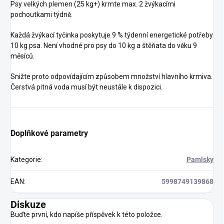
Psy velkých plemen (25 kg+) krmte max. 2 žvýkacími
pochoutkami týdně.
Každá žvýkací tyčinka poskytuje 9 % týdenní energetické potřeby
10 kg psa. Není vhodné pro psy do 10 kg a štěňata do věku 9
měsíců.
Snižte proto odpovídajícím způsobem množství hlavního krmiva.
Čerstvá pitná voda musí být neustále k dispozici.
Doplňkové parametry
Kategorie
:
Pamlsky
EAN
:
5998749139868
Diskuze
Buďte první, kdo napíše příspěvek k této položce.