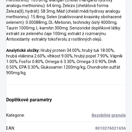
analogu methioninu): 64.6mg; Železo (chelátová forma
Železa(II), hydrát): 58.3mg; Měď (chelát mědi hydroxy analogu
methioninu): 15.8mg; Selen (inaktivované kvasinky obohacené
selenem): 0.00088mg; DL-Metionin, technicky čistý 4000mg;
Taurin 1000mg; L-karnitin 300mg. Senzorické doplňkové látky:
extrakt ze zeleného čaje 100mg; extrakt z rozmarýnu.
Antioxidanty: extrakty tokoferolu z rostlinných olejů.
Analytické složky:
Hrubý protein 34.00%; hrubý tuk 18.00%;
hrubá vláknina 2.60%; vlhkost 9.00%; hrubý popel 7.90%; Vápník
1.00%; Fosfor 0.80%; Omega-6 3.30%; Omega-3 0.90%; DHA
0.50%; EPA 0.30%; Glukosamin 1200mg/kg; Chondroitin sulfát
900mg/kg.
Doplňkové parametry
Kategorie
:
Bezobilné granule
EAN
:
8010276021656