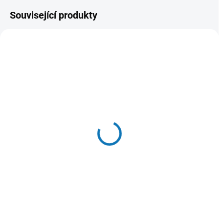
Související produkty
SKLADEM U DODAVATELE
(>20 KS)
Woolf Rabbit Chunkies
100g
69 Kč
Do košíku