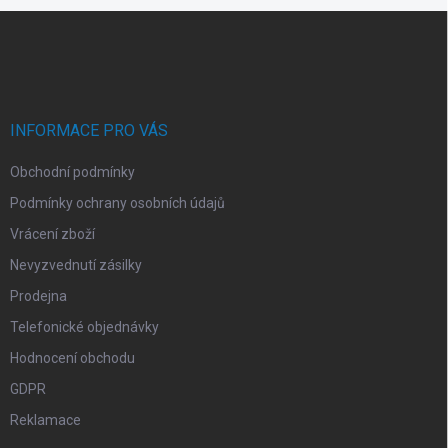
Z
á
p
a
t
í
INFORMACE PRO VÁS
Obchodní podmínky
Podmínky ochrany osobních údajů
Vrácení zboží
Nevyzvednutí zásilky
Prodejna
Telefonické objednávky
Hodnocení obchodu
GDPR
Reklamace