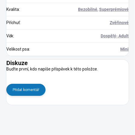
Kvalita
:
Bezobilné
,
Superprémiové
Příchuť
:
Zvěřinové
Věk
:
Dospělý- Adult
Velikost psa
:
Mini
Diskuze
Buďte první, kdo napíše příspěvek k této položce.
Přidat komentář