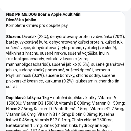
N&D PRIME DOG Boar & Apple Adult Mini
Divočák
a
jablko
.
Kompletní krmivo pro dospělé psy.
Složení:
Divočák (22%), dehydratovaný protein z divočáka (20%),
batáty, vykostěné kuře, dehydratovaný kuřecí protein, kuřecí tuk,
sušená vejce, dehydratovaný rybí protein, rybí olej (ze sledě),
vláknina z hrachu, sušené mrkve, sušená vojtěška, inulin,
fruktooligosacharidy, extrakt z kvasnic (zdroj
mannanoligosacharidů), sušené jablko (0,5%), sušené granátové
jablko, sušený sladký pomeranč, sušený špenát, semena
Psyllium husk (0,3%), sušené borůvky, chlorid sodný, sušené
pivovarské kvasnice, kurkuma (0,2%), glukosamin, chondroitin
sulfát.
Doplňkové látky na 1kg
– nutriční doplňkové látky: Vitamín A
15000IU; Vitamín D3 1500IU; Vitamín E 600mg; Vitamín C 150mg;
Niacin 37.5mg; Kalcium D-Pantothenát 15mg; Vitamín B2 7.5mg;
Vitamín B6 6mg; Vitamín B1 4.5mg; Biotin 0.38mg; Kyselina
listová 0.45mg; Vitamín B12 0.1mg; Cholin chlorid 2500mg;
Betakaroten 1.5mg; Zinek (chelát zinku hydroxy analogu
methioninu): 163.8mg; Mangan (chelát manganu hydroxy