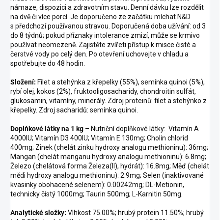
námaze, dispozici a zdravotním stavu. Denní dávku lze rozdělit
na dvě či více porcí. Je doporučeno ze začátku míchat N&D
s předchozí používanou stravou. Doporučená doba užívání: od 3
do 8 týdnů; pokud příznaky intolerance zmizí, může se krmivo
používat neomezeně. Zajistěte zvířeti přístup k misce čisté a
čerstvé vody po celý den. Po otevření uchovejte v chladu a
spotřebujte do 48 hodin.
Složení:
Filet a stehýnka z křepelky (55%), semínka quinoi (5%),
rybí olej, kokos (2%), fruktooligosacharidy, chondroitin sulfát,
glukosamin, vitamíny, minerály. Zdroj proteinů: filet a stehýnko z
křepelky. Zdroj sacharidů: semínka quinoi.
Doplňkové látky na 1 kg –
Nutriční doplňkové látky: Vitamín A
4000IU; Vitamín D3 400IU; Vitamín E 130mg; Cholin chlorid
400mg; Zinek (chelát zinku hydroxy analogu methioninu): 36mg;
Mangan (chelát manganu hydroxy analogu methioninu): 6.8mg;
Železo (chelátová forma Železa(II), hydrát): 16.8mg; Měď (chelát
mědi hydroxy analogu methioninu): 2.9mg; Selen (inaktivované
kvasinky obohacené selenem): 0.00242mg; DL-Metionin,
technicky čistý 1000mg; Taurin 500mg; L-Karnitin 50mg.
Analytické složky:
Vlhkost 75.00%; hrubý protein 11.50%; hrubý