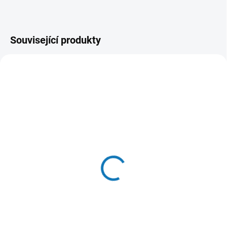
Související produkty
SKLADEM DO 24 HOD
SKLADEM
(>20 KS)
(16 KS)
Miamor Cat Filet
WOW Cat kapsička Paté
konzerva kuře+šunka v
Kuře s krevetami
želé 100g
Kitten/Junior 125g
46 Kč
65 Kč
Do košíku
Do košíku