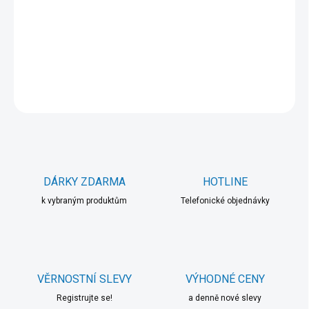
−
+
Přidat do košíku
DETAILNÍ INFORMACE
ZEPTAT SE
HLÍDAT
DÁRKY ZDARMA
HOTLINE
k vybraným produktům
Telefonické objednávky
VĚRNOSTNÍ SLEVY
VÝHODNÉ CENY
Registrujte se!
a denně nové slevy