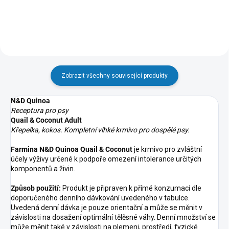
Zobrazit všechny související produkty
N&D Quinoa
Receptura pro psy
Quail & Coconut Adult
Křepelka, kokos. Kompletní vlhké krmivo pro dospělé psy.
Farmina N
&D Quinoa Quail & Coconut
je krmivo pro zvláštní
účely výživy určené k podpoře omezení intolerance určitých
komponentů a živin.
Způsob použití:
Produkt je připraven k přímé konzumaci dle
doporučeného denního dávkování uvedeného v tabulce.
Uvedená denní dávka je pouze orientační a může se měnit v
závislosti na dosažení optimální tělěsné váhy. Denní množství se
může měnit také v závislosti na plemeni, prostředí, fyzické