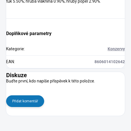
tuk 5.50%; hrubá vláknina 0.90%; hrubý popel 2.90%.
Doplňkové parametry
Kategorie
:
Konzervy
EAN
:
8606014102642
Diskuze
Buďte první, kdo napíše příspěvek k této položce.
Přidat komentář