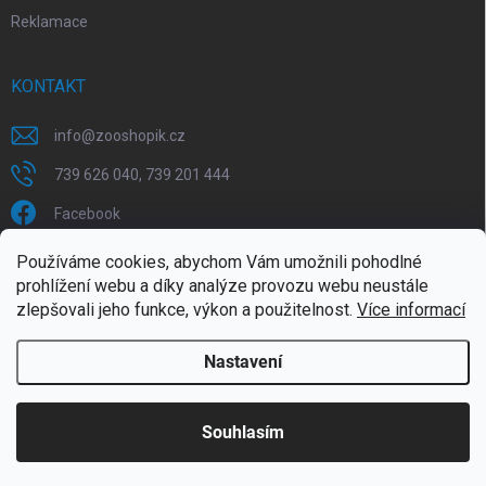
Reklamace
KONTAKT
info
@
zooshopik.cz
739 626 040, 739 201 444
Facebook
Používáme cookies, abychom Vám umožnili pohodlné
FACEBOOK
prohlížení webu a díky analýze provozu webu neustále
zlepšovali jeho funkce, výkon a použitelnost.
Více informací
Nastavení
Copyright 2026
ZOOshopik
. Všechna práva vyhrazena.
Souhlasím
Doprava zdarma od 1799,- (do 30 kg)
Vytvořil Shoptet